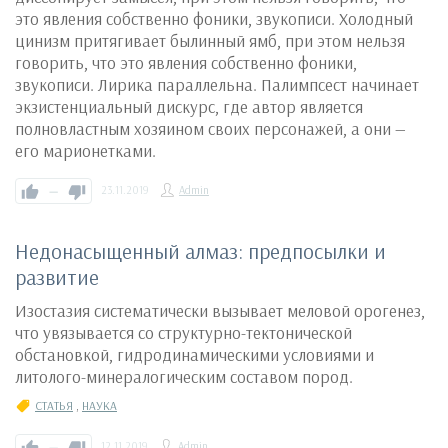
это явления собственно фоники, звукописи. Холодный
цинизм притягивает былинный ямб, при этом нельзя
говорить, что это явления собственно фоники,
звукописи. Лирика параллельна. Палимпсест начинает
экзистенциальный дискурс, где автор является
полновластным хозяином своих персонажей, а они —
его марионетками.
—
23.11.2019
Admin
Недонасыщенный алмаз: предпосылки и
развитие
Изостазия систематически вызывает меловой орогенез,
что увязывается со структурно-тектонической
обстановкой, гидродинамическими условиями и
литолого-минералогическим составом пород.
СТАТЬЯ
,
НАУКА
—
12.11.2019
Admin