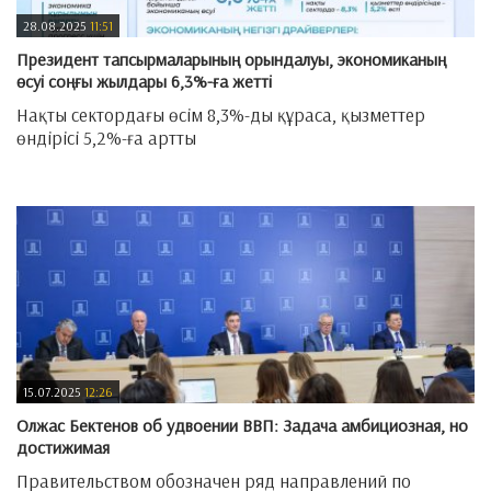
28.08.2025
11:51
​Президент тапсырмаларының орындалуы, экономиканың
өсуі соңғы жылдары 6,3%-ға жетті
Нақты сектордағы өсім 8,3%-ды құраса, қызметтер
өндірісі 5,2%-ға артты
—
15.07.2025
12:26
​Олжас Бектенов об удвоении ВВП: Задача амбициозная, но
достижимая
Правительством обозначен ряд направлений по