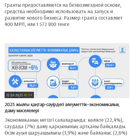
Гранты предоставляются на безвозмездной основе,
средства необходимо использовать на запуск и
развитие нового бизнеса. Размер гранта составляет
400 МРП, или 1 572 800 тенге
—
12.05.2025
10:59
2025 жылғы қаңтар-сәуірдегі әлеуметтік–экономикалық
даму мәселелері
Экономиканың негізгі салаларында: көлікте (22,4%),
саудада (7%) даму қарқынының артқаны байқалады.
Өсім ауыл шаруашылығы (3,9%) және байланыс (2,6%)