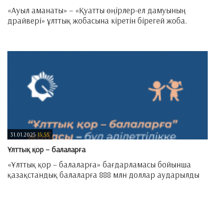
«Ауыл аманаты» – «Қуатты өңірлер-ел дамуының
драйвері» ұлттық жобасына кіретін бірегей жоба.
—
31.01.2025
15:55
Ұлттық қор – балаларға
«Ұлттық қор – балаларға» бағдарламасы бойынша
қазақстандық балаларға 888 млн доллар аударылды
—