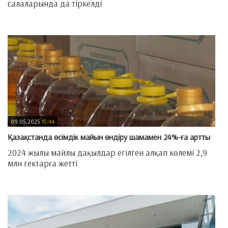
салаларында да тіркелді
—
09.05.2025
15:44
​Қазақстанда өсімдік майын өндіру шамамен 24%-ға артты
2024 жылы майлы дақылдар егілген алқап көлемі 2,9
млн гектарға жетті
—