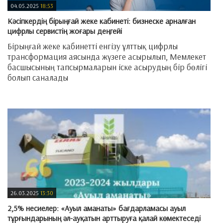
04.05.2025
18:53
​Кәсіпкердің бірыңғай жеке кабинеті: бизнеске арналған
цифрлы сервистің жоғары деңгейі
Бірыңғай жеке кабинетті енгізу ұлттық цифрлы
трансформация аясында жүзеге асырылып, Мемлекет
басшысының тапсырмаларын іске асырудың бір бөлігі
болып саналады
—
26.03.2025
13:30
2,5% несиелер: «Ауыл аманаты» бағдарламасы ауыл
тұрғындарының әл-ауқатын арттыруға қалай көмектеседі