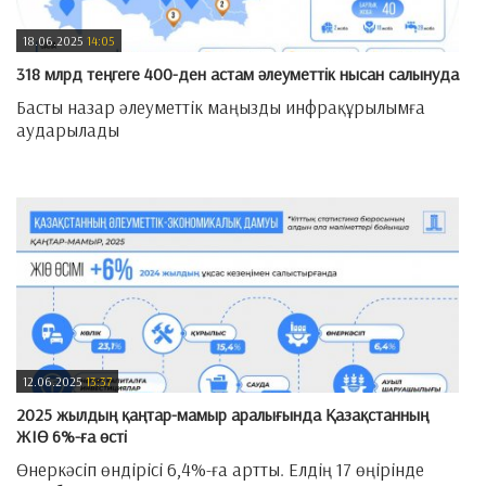
18.06.2025
14:05
318 млрд теңгеге 400-ден астам әлеуметтік нысан салынуда
Басты назар әлеуметтік маңызды инфрақұрылымға
аударылады
—
12.06.2025
13:37
2025 жылдың қаңтар-мамыр аралығында Қазақстанның
ЖІӨ 6%-ға өсті
Өнеркәсіп өндірісі 6,4%-ға артты. Елдің 17 өңірінде