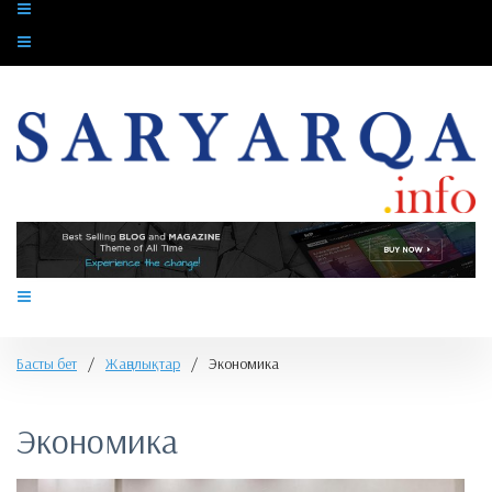
Басты бет
/
Жаңалықтар
/
Экономика
Экономика