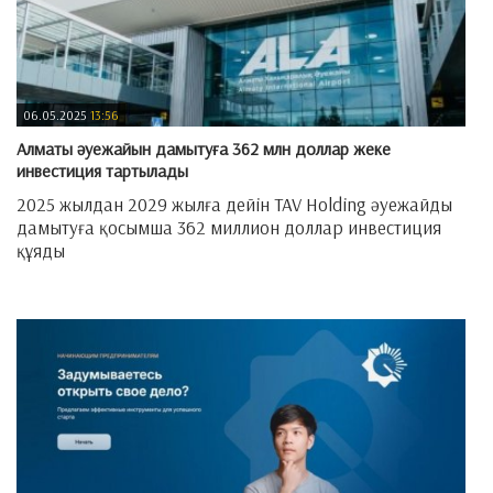
06.05.2025
13:56
​Алматы әуежайын дамытуға 362 млн доллар жеке
инвестиция тартылады
2025 жылдан 2029 жылға дейін TAV Holding әуежайды
дамытуға қосымша 362 миллион доллар инвестиция
құяды
—