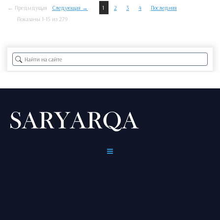
← Предыдущая
Следующая →
1
2
3
4
Последняя
Показаны 1-15 из 279