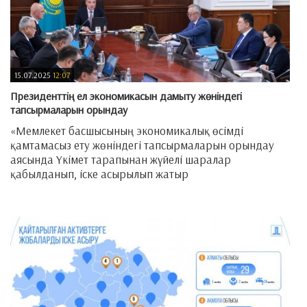
15.07.2025
12:07
Президенттің ел экономикасын дамыту жөніндегі
тапсырмаларын орындау
«Мемлекет басшысының экономикалық өсімді
қамтамасыз ету жөніндегі тапсырмаларын орындау
аясында Үкімет тарапынан жүйелі шаралар
қабылданып, іске асырылып жатыр
—