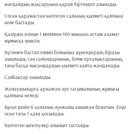
жағдайдың жақсаруына қарай біртіндеп алынады.
Соған қарамастан көптеген саланың қызметі қалпына
келе бастады.
Қазірдің өзінде 1 миллион 100 мыңнан астам азамат
жұмысқа шықты.
Бүгіннен бастап еліміз бойынша дүкендердің біразы
ашылады, сән салондарының, білім орталықтарының,
тағы басқа нысандардың қызметі қайта жанданады.
Саябақтар ашылады.
Жолаушыларға арналған әуе тасымалының жұмысы
қалпына келеді.
Бұған дейін 6 қаланың әуежайы ашылған болатын. Енді
оған тағы 7 қала қосылады.
Көптеген шектеулер алынып тасталды.