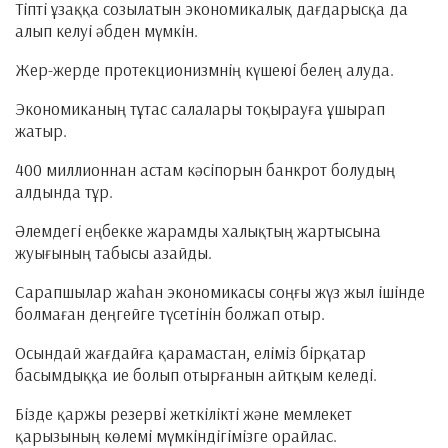
Тіпті ұзаққа созылатын экономикалық дағдарысқа да
алып келуі әбден мүмкін.
Жер-жерде протекционизмнің күшеюі белең алуда.
Экономиканың тұтас салалары тоқырауға ұшырап
жатыр.
400 миллионнан астам кәсіпорын банкрот болудың
алдында тұр.
Әлемдегі еңбекке жарамды халықтың жартысына
жуығының табысы азайды.
Сарапшылар жаһан экономикасы соңғы жүз жыл ішінде
болмаған деңгейге түсетінін болжап отыр.
Осындай жағдайға қарамастан, еліміз бірқатар
басымдыққа ие болып отырғанын айтқым келеді.
Бізде қаржы резерві жеткілікті және мемлекет
қарызының көлемі мүмкіндігімізге орайлас.