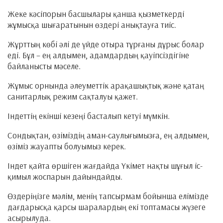
Жеке кәсіпорын басшылары қанша қызметкерді
жұмысқа шығаратынын өздері анықтауға тиіс.
Жұрттың көбі әлі де үйде отыра тұрғаны дұрыс болар
еді. Бұл – ең алдымен, адамдардың қауіпсіздігіне
байланысты мәселе.
Жұмыс орнында әлеуметтік арақашықтық және қатаң
санитарлық режим сақталуы қажет.
Індеттің екінші кезеңі басталып кетуі мүмкін.
Сондықтан, өзіміздің аман-саулығымызға, ең алдымен,
өзіміз жауапты болуымыз керек.
Індет қайта өршіген жағдайда Үкімет нақты шұғыл іс-
қимыл жоспарын дайындайды.
Өздеріңізге мәлім, менің тапсырмам бойынша елімізде
дағдарысқа қарсы шаралардың екі топтамасы жүзеге
асырылуда.