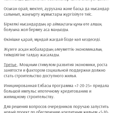
Осыған орай, мектеп, аурухана және басқа да нысандар
салынып, жаңғырту жұмыстары жүргізілуге тиіс.
Біркелкі нысандардың әр аймақтағы құны өте алшақ
болуына жол бермеу аса маңызды.
Өкінішке қарай, мұндай жағдай бізде көп кездеседі.
Жүзеге асқан жобалардың әлеуметтік-экономикалық
тиімділігіне талдау жасалады.
Третье
. Мощным стимулом развития экономики, роста
занятости и фактором социальной поддержки должно
стать строительство доступного жилья.
Инициированная Елбасы программа «7-20-25» придала
большой импульс ипотечному кредитованию и
жилищному строительству.
Для решения вопросов очередников поручаю запустить
новый проект по обеспечению кредитным жильем «5-10-