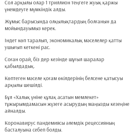
Сол арқылы олар 1 триллион теңгеге жуық қаржы
үнемдеуге мүмкіндік алды.
Жұмыс барысында олқылықтардың болғанын да
мойындауымыз керек.
Індет көп таралып, экономикалық мәселелер қатты
ушығып кеткені рас.
Соған орай, біз дер кезінде шұғыл шаралар
қабылдадық.
Көптеген мәселе қоғам өкілдерінің белсене қатысуы
арқылы шешілді.
Бұл «Халық үніне құлақ асатын мемлекет»
тұжырымдамасын жүзеге асырудың маңызды кезеңіне
айналды.
Коронавирус пандемиясы әлемдік рецессияның
басталуына себеп болды.