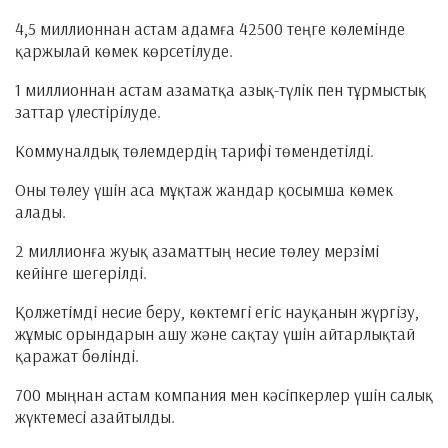
4,5 миллионнан астам адамға 42500 теңге көлемінде
қаржылай көмек көрсетілуде.
1 миллионнан астам азаматқа азық-түлік пен тұрмыстық
заттар үлестірілуде.
Коммуналдық төлемдердің тарифі төмендетілді.
Оны төлеу үшін аса мұқтаж жандар қосымша көмек
алады.
2 миллионға жуық азаматтың несие төлеу мерзімі
кейінге шегерілді.
Қолжетімді несие беру, көктемгі егіс науқанын жүргізу,
жұмыс орындарын ашу және сақтау үшін айтарлықтай
қаражат бөлінді.
700 мыңнан астам компания мен кәсіпкерлер үшін салық
жүктемесі азайтылды.