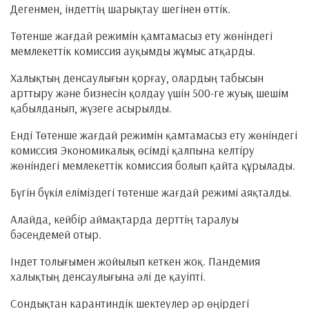
Дегенмен, індеттің шарықтау шегінен өттік.
Төтенше жағдай режимін қамтамасыз ету жөніндегі
мемлекеттік комиссия ауқымды жұмыс атқарды.
Халықтың денсаулығын қорғау, олардың табысын
арттыру және бизнесін қолдау үшін 500-ге жуық шешім
қабылданып, жүзеге асырылды.
Енді Төтенше жағдай режимін қамтамасыз ету жөніндегі
комиссия Экономикалық өсімді қалпына келтіру
жөніндегі мемлекеттік комиссия болып қайта құрылады.
Бүгін бүкіл еліміздегі төтенше жағдай режимі аяқталды.
Алайда, кейбір аймақтарда дерттің таралуы
бәсеңдемей отыр.
Індет толығымен жойылып кеткен жоқ. Пандемия
халықтың денсаулығына әлі де қауіпті.
Сондықтан карантиндік шектеулер әр өңірдегі