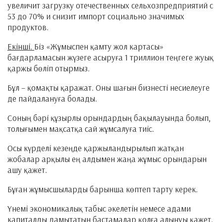
увеличит загрузку отечественных сельхозпредприятий с
53 до 70% и снизит импорт социально значимых
продуктов.
Екінші.
Біз «Жұмыспен қамту жол картасы»
бағдарламасын жүзеге асыруға 1 триллион теңгеге жуық
қаржы бөліп отырмыз.
Бұл – қомақты қаражат. Оны шағын бизнесті несиелеуге
де пайдалануға болады.
Соның бәрі құзырлы орындардың бақылауында болып,
толығымен мақсатқа сай жұмсалуға тиіс.
Осы күрделі кезеңде қаржыландырылып жатқан
жобалар арқылы ең алдымен жаңа жұмыс орындарын
ашу қажет.
Бұған жұмысшыларды барынша көптеп тарту керек.
Үнемі экономикалық табыс әкелетін немесе адами
капиталды дамытатын бастамалар қолға алынуы қажет.