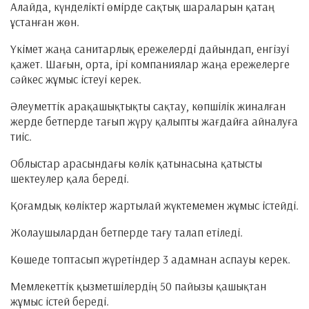
Алайда, күнделікті өмірде сақтық шараларын қатаң
ұстанған жөн.
Үкімет жаңа санитарлық ережелерді дайындап, енгізуі
қажет. Шағын, орта, ірі компаниялар жаңа ережелерге
сәйкес жұмыс істеуі керек.
Әлеуметтік арақашықтықты сақтау, көпшілік жиналған
жерде бетперде тағып жүру қалыпты жағдайға айналуға
тиіс.
Облыстар арасындағы көлік қатынасына қатысты
шектеулер қала береді.
Қоғамдық көліктер жартылай жүктемемен жұмыс істейді.
Жолаушылардан бетперде тағу талап етіледі.
Көшеде топтасып жүретіндер 3 адамнан аспауы керек.
Мемлекеттік қызметшілердің 50 пайызы қашықтан
жұмыс істей береді.