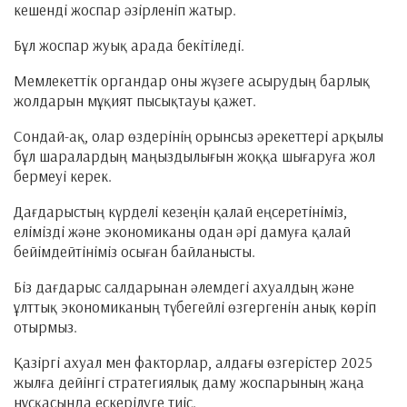
кешенді жоспар әзірленіп жатыр.
Бұл жоспар жуық арада бекітіледі.
Мемлекеттік органдар оны жүзеге асырудың барлық
жолдарын мұқият пысықтауы қажет.
Сондай-ақ, олар өздерінің орынсыз әрекеттері арқылы
бұл шаралардың маңыздылығын жоққа шығаруға жол
бермеуі керек.
Дағдарыстың күрделі кезеңін қалай еңсеретініміз,
елімізді және экономиканы одан әрі дамуға қалай
бейімдейтініміз осыған байланысты.
Біз дағдарыс салдарынан әлемдегі ахуалдың және
ұлттық экономиканың түбегейлі өзгергенін анық көріп
отырмыз.
Қазіргі ахуал мен факторлар, алдағы өзгерістер 2025
жылға дейінгі стратегиялық даму жоспарының жаңа
нұсқасында ескерілуге тиіс.