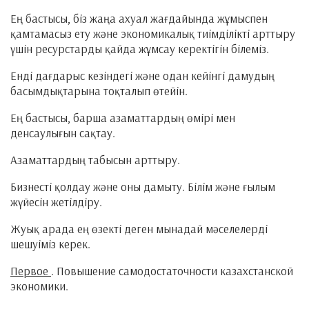
Ең бастысы, біз жаңа ахуал жағдайында жұмыспен
қамтамасыз ету және экономикалық тиімділікті арттыру
үшін ресурстарды қайда жұмсау керектігін білеміз.
Енді дағдарыс кезіндегі және одан кейінгі дамудың
басымдықтарына тоқталып өтейін.
Ең бастысы, барша азаматтардың өмірі мен
денсаулығын сақтау.
Азаматтардың табысын арттыру.
Бизнесті қолдау және оны дамыту. Білім және ғылым
жүйесін жетілдіру.
Жуық арада ең өзекті деген мынадай мәселелерді
шешуіміз керек.
Первое
. Повышение самодостаточности казахстанской
экономики.