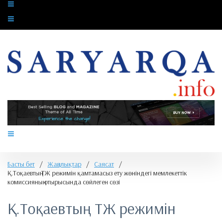
Басты бет
/
Жаңалықтар
/
Саясат
/
Қ.Тоқаевтың ТЖ режимін қамтамасыз ету жөніндегі мемлекеттік
комиссияның отырысында сөйлеген сөзі
Қ.Тоқаевтың ТЖ режимін