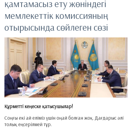
қамтамасыз ету жөніндегі
мемлекеттік комиссияның
отырысында сөйлеген сөзі
Құрметті кеңеске қатысушылар!
Соңғы екі ай еліміз үшін оңай болған жоқ. Дағдарыс әлі
толық еңсерілмей тұр.