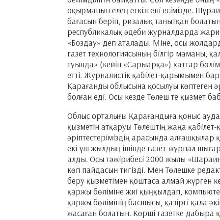
оқырманын елең еткізгені есімізде. Шұрай
бағасын беріп, ризалық танытқан болатын.
республикалық әдеби журналдарда жария
«Боздау» деп аталады. Міне, осы жолдар
газет технологиясының білгір маманы, қ
туында» (кейін «Сарыарқа») хаттар бөлім
етті. Журналистік қабілет-қарымымен ба
Қарағанды облысына қосылуы көптеген әрі
болған еді. Осы кезде Төлеш те қызмет б
Облыс орталығы Қарағандыға қоныс ауда
қызметін атқаруы Төлештің жаңа қабілет-
әріптестеріміздің арасында алғашқылар қ
екі-үш жылдың ішінде газет-журнал шыға
алды. Осы тәжірибесі 2000 жылы «Шарай
көп пайдасын тигізді. Мен Төлешке редак
беру қызметімен қоштаса алмай жүрген к
қаржы бөліміне жиі қыңқылдап, компьютер
қаржы бөлімінің басшысы, қазіргі қала 
жасаған болатын. Көрші газетке дабыра