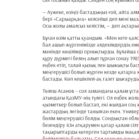
— Аужеке, өзіңіз бастадыңыз ғой, айта а
бері «Сарыарқаға» келсейші деп мені маза
Осы жолы амалсыз келістім, — деп ақтары
Бұған өзім қатты қуандым. «Мен кете қал
бал ашып жүргенімізде әлдекімдердің емес
мәнінде көңілімді орнықтырды. Бұлайша с
құру дүрмегі белең алып тұрған сонау 19
еңбек етіп, талай қызық пен шыжықты баст
меңгерушісі болып жүрген кезде қатарға
бастады. Көп кешікпей-ақ газет шығаруды
Төлеш Асанов – сол замандағы қалам ұст
атындағы ҚазМУ-нің түлегі. Ол еңбек жол
қызметкер болып бастап, екі жылдан соң 
жастардың легінде танылған екен. Универс
бөлім меңгерушісі болды. Сондықтан облы
безендіру ісін атқарумен қатар қалам сіл
тақырыптарды көтерген тартымды мақала
бейімділігін байқатты. Сол кезеңде оның