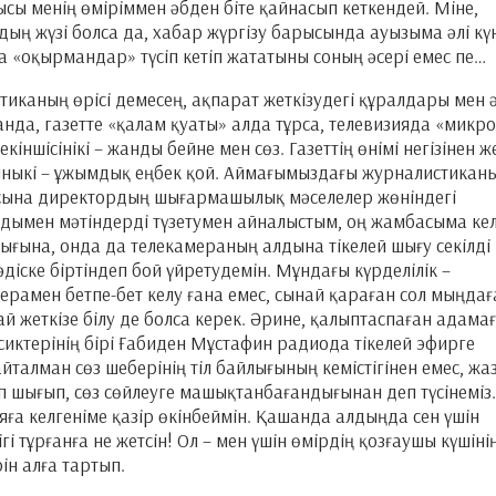
ысы менің өміріммен әбден біте қайнасып кеткендей. Міне,
ың жүзі болса да, хабар жүргізу барысында ауызыма әлі кү
а «оқырмандар» түсіп кетіп жататыны соның әсері емес пе…
тиканың өрісі демесең, ақпарат жеткізудегі құралдары мен ә
тқанда, газетте «қалам қуаты» алда тұрса, телевизияда «микр
екіншісінікі – жанды бейне мен сөз. Газеттің өнімі негізінен ж
ияныкі – ұжымдық еңбек қой. Аймағымыздағы журналистикан
насына директордың шығармашылық мәселелер жөніндегі
дымен мәтіндерді түзетумен айналыстым, оң жамбасыма кел
шығына, онда да телекамераның алдына тікелей шығу секілді
діске біртіндеп бой үйретудемін. Мұндағы күрделілік –
мерамен бетпе-бет келу ғана емес, сынай қараған сол мыңдағ
 жеткізе білу де болса керек. Әрине, қалыптаспаған адама
ссиктерінің бірі Ғабиден Мұстафин радиода тікелей эфирге
талман сөз шеберінің тіл байлығының кемістігінен емес, жа
шығып, сөз сөйлеуге машықтанбағандығынан деп түсінеміз.
ияға келгеніме қазір өкінбеймін. Қашанда алдыңда сен үшін
 тұрғанға не жетсін! Ол – мен үшін өмірдің қозғаушы күшінің
рін алға тартып.