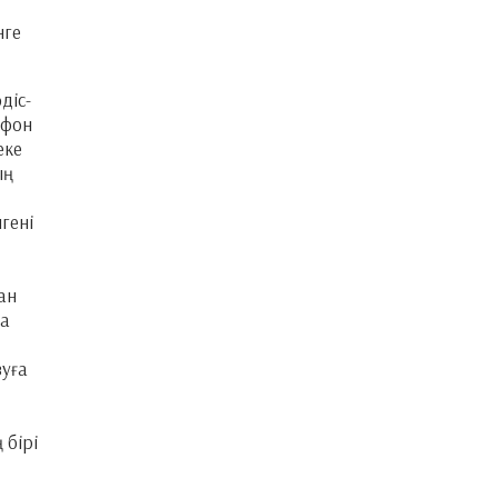
нге
діс-
офон
еке
ың
гені
ан
ға
зуға
 бірі