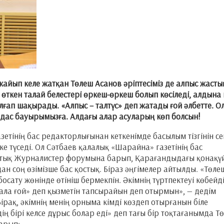
 жайып келе жатқан Төлеш Асанов әріптесіміз де алпыс жасты
өткен талай белестері өркеш-өркеш болып көсіледі, алдына 
ұлғап шақырады. «Алпыс – талтүс» деп жатады ғой әлбетте. О
амдас бауырымызға. Алдағы алар асуларың көп болсын!
етінің бас редакторлығынан кеткенімде басылым тізгінін се
ске түседі. Ол Сәтбаев қалалық «Шарайна» газетінің бас
ыстық Журналистер форумына барып, Қарағандыдағы қонақү
ан соң өзімізше бас қостық. Біраз әңгімелер айтылды. «Төле
ату жөнінде өтініш бермекпін. Әкімнің түртпектеуі көбейді
 ала ғой» деп қызметін тапсырайын деп отырмын», — дедім
ірақ, әкімнің менің орныма кімді көздеп отырғанын біле
рдің бірі келсе дұрыс болар еді» деп тағы бір тоқтағанымда Т
барып: