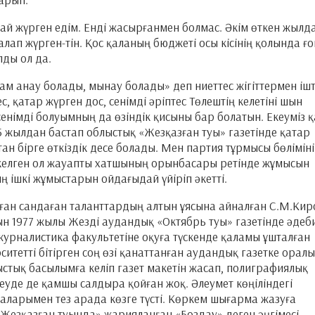
лмай жүрген едім. Енді жасырғанмен болмас. Әкім өткен жылд
лап жүрген-тін. Қос қаланың бюджеті осы кісінің қолында ғо
лды ол да.
сам анау болады, мынау болады» деп ниеттес жігіттермен іш
, қатар жүрген дос, сенімді әріптес Төлештің келетіні шын
енімді болуымның да өзіндік қисыны бар болатын. Екеуміз 
85 жылдан бастап облыстық «Жезқазған туы» газетінде қатар
ан бірге өткіздік десе болады. Мен партия тұрмысы бөлімін
 келген ол жауапты хатшының орынбасары ретінде жұмысын
ң ішкі жұмыстарын ойдағыдай үйіріп әкетті.
аған сандаған таланттардың алтын ұясына айналған С.М.Кир
ын 1977 жылы Жезді аудандық «Октябрь туы» газетінде әдеб
журналистика факультетіне оқуға түскенде қаламы ұшталған
итетті бітірген соң өзі қанаттанған аудандық газетке оралы
стық басылымға келіп газет макетін жасап, полиграфиялық
теуде де қамшы салдыра қойған жоқ. Әлеумет көңіліндегі
ларымен тез арада көзге түсті. Көркем шығарма жазуға
 «Жезқазған туында» жарияланған «Боздау» деген әңгімесі