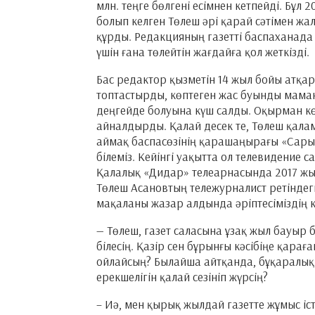
млн. теңге бөлгені есімнен кетпейді. Бұл
болып келген Төлеш әрі қарай сәтімен ж
құрды. Редакцияның газетті баспаханада 
үшін ғана төлейтін жағдайға қол жеткізді.
Бас редактор қызметін 14 жыл бойы атқар
топтастырды, көптеген жас буынды маман
деңгейде болуына күш салды. Оқырман кө
айналдырды. Қалай десек те, Төлеш қалам
аймақ баспасөзінің қарашаңырағы «Сары
білеміз. Кейінгі уақытта ол телевидение с
Қалалық «Дидар» телеарнасында 2017 ж
Төлеш Асановтың тележурналист ретіндег
мақаланы жазар алдында әріптесіміздің ке
— Төлеш, газет саласына ұзақ жыл бауыр б
білесің. Қазір сен бұрынғы кәсібіңе қарағ
ойлайсың? Былайша айтқанда, бұқаралық 
ерекшелігін қалай сезініп жүрсің?
– Иә, мен қырық жылдай газетте жұмыс іст