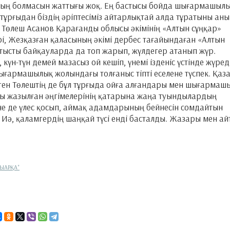
ланың болмасын жаттығы жоқ. Ең бастысы бойда шығармашыл
ұл тұрғыдан біздің әріптесіміз айтарлықтай алда тұратыны аны
Төлеш Асанов Қарағанды облысы әкімінің «Алтын сұңқар»
, Жезқазған қаласының әкімі дербес тағайындаған «Алтын
атысты байқауларда да топ жарып, жүлдегер атанып жүр.
үн-түн демей мазасыз ой кешіп, үнемі ізденіс үстінде жүреді
ғармашылық жолындағы толғаныс тіпті еселене түспек. Қаз
ген Төлештің де бұл тұрғыда ойға алғандары мен шығармаш
ы жазылған әңгімелерінің қатарына жаңа туындылардың
не де үлес қосып, аймақ адамдарының бейнесін сомдайтын
 Иә, қаламгердің шаңқай түсі енді басталды. Жазары мен а
РЫАРҚА"