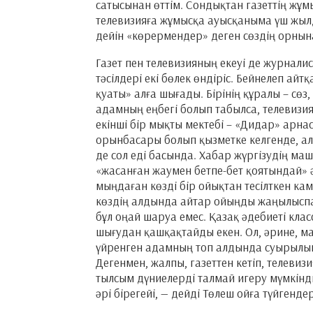
сатысынан өттім. Сондықтан газеттің жұм
телевизияға жұмысқа ауысқаныма үш жылд
дейін «көрермендер» деген сөздің орнын
Газет пен телевизияның екеуі де журналис
тәсілдері екі бөлек өндіріс. Бейнелеп ай
қуаты» алға шығады. Бірінің құралы – сөз, 
адамның еңбегі болып табылса, телевиз
екінші бір мықты мектебі – «Дидар» ар
орынбасары болып қызметке келгенде, ал
де сол еді басында. Хабар жүргізудің ма
«жасанған жаумен бетпе-бет қоятындай» ә
мыңдаған көзді бір ойықтан тесілткен ка
көздің алдында айтар ойыңды жаңылыспай
бұл оңай шаруа емес. Қазақ әдебиеті кла
шығудан қашқақтайды екен. Ол, әрине, май
үйренген адамның топ алдында суырылып 
Дегенмен, жалпы, газеттен кетіп, телевиз
тылсым дүниелерді талмай игеру мүмкіндігі
әрі бірегейі, — дейді Төлеш ойға түйгенде