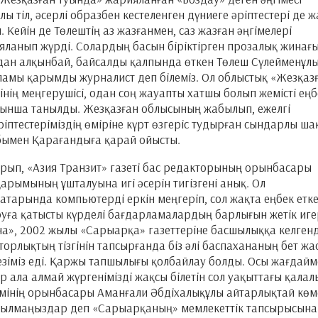
лы тіл, әсерлі образбен кестеленген дүниеге әріптестері де 
 Кейін де Төлештің аз жазғанмен, саз жазған әңгімелері
ланып жүрді. Солардың басын біріктірген прозалық жинағ
дан алқынбай, байсалды қалпында өткен Төлеш Сүлейменұлы
аламы қарымды журналист деп білеміз. Ол облыстық «Жезқаз
інің меңгерушісі, одан соң жауапты хатшы болып жемісті еңб
рынша танылды. Жезқазған облысының жабылып, ежелгі
птестеріміздің өміріне күрт өзгеріс тудырған сындарлы ша
абымен Қарағандыға қарай ойысты.
рып, «Азия Транзит» газеті бас редакторының орынбасары
қарымының ұшталуына игі әсерін тигізгені анық. Ол
атарында компьютерді еркін меңгеріп, сол жақта еңбек етк
руға қатысты күрделі бағдарламалардың барлығын жетік иге
на», 2002 жылы «Сарыарқа» газеттеріне басшылыққа келген
торлықтың тізгінін тапсырғанда біз әлі баспахананың бет жа
езіміз еді. Қаржы тапшылығы қолбайлау болды. Осы жағдайм
 ала алмай жүргенімізді жақсы білетін сол уақыттағы қалал
әкімінің орынбасары Аманғали Әбдіхалықұлы айтарлықтай көм
 қылмаңыздар деп «Сарыарқаның» мемлекеттік тапсырысына