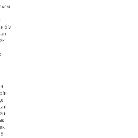
жақсы
ы
н біз
ған
ек
қ
ен
ріп
де
сап
ен
ық
ек
 5