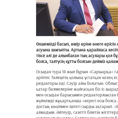
Өкшемізді басып, өмір өріне өнеге өрісін
асуына шығыпты. Артына қарайласа кесіп 
тіксе әлі де алынбаған тың асулары қол б
болса, талтүсің құтты болсын дейміз қал
Осыдан тура 18 жыл бұрын «Сарыарқа» газ
әріптес Төлештің қолына ұстатқан кезең е
редакторы еді. Сәуір айы болатын. Обл
қатар бөлмелеріне жайғасқан біз іс-шарад
мен осыдан барысымен редакторлықтан бос
жүйкемді жұқартқанша «керегі осы болса
достық көңілмен іштегі сырды ақтарып. «Б
алмадым. Әйтеуір, газетті білетін жігітте
сәл тосылып қалды. Сәлден соң күмілжіп 