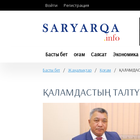
Войти
Регистрация
Басты бет
Қоғам
Саясат
Экономика
Басты бет
/
Жаңалықтар
/
Қоғам
/
​ҚАЛАМДАС
​ҚАЛАМДАСТЫҢ ТАЛТҮ