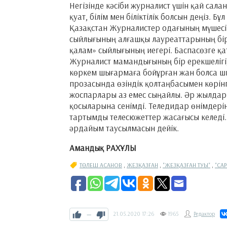
Негізінде кәсіби журналист үшін қай са
қуат, білім мен біліктілік болсын деңіз. Б
Қазақстан Журналистер одағының мүшесі 
сыйлығының алғашқы лауреаттарының бірі
қалам» сыйлығының иегері. Баспасөзге қ
Журналист мамандығының бір ерекшелігі, к
көркем шығармаға бойұрған жан болса шы
прозасында өзіндік қолтаңбасымен көрін
жоспарлары аз емес сыңайлы. Әр жылдар
қосыларына сенімді. Теледидар өнімдері
тартымды телесюжеттер жасағысы келеді.
әрдайым таусылмасын дейік.
Амандық РАХҰЛЫ
ТӨЛЕШ АСАНОВ
,
ЖЕЗҚАЗҒАН
,
"ЖЕЗҚАЗҒАН ТУЫ"
,
"СА
—
21.05.2020
17:26
1965
Редактор