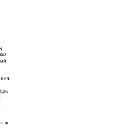
ң
көз
лай
німді
йдің
ш,
,
өлеш