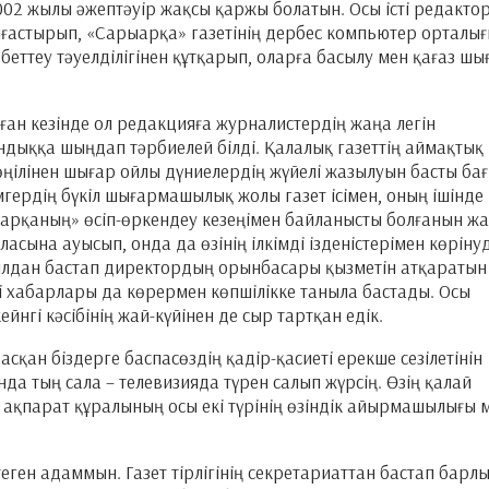
 2002 жылы әжептәуір жақсы қаржы болатын. Осы істі редакто
алғастырып, «Сарыарқа» газетінің дербес компьютер орталы
беттеу тәуелділігінен құтқарып, оларға басылу мен қағаз ш
ған кезінде ол редакцияға журналистердің жаңа легін
дыққа шыңдап тәрбиелей білді. Қалалық газеттің аймақтық
ңілінен шығар ойлы дүниелердің жүйелі жазылуын басты ба
гердің бүкіл шығармашылық жолы газет ісімен, оның ішінде
арқаның» өсіп-өркендеу кезеңімен байланысты болғанын ж
аласына ауысып, онда да өзінің ілкімді ізденістерімен көріну
ылдан бастап директордың орынбасары қызметін атқаратын
і хабарлары да көрермен көпшілікке таныла бастады. Осы
йнгі кәсібінің жай-күйінен де сыр тартқан едік.
асқан біздерге баспасөздің қадір-қасиеті ерекше сезілетінін
анда тың сала – телевизияда түрен салып жүрсің. Өзің қалай
ақпарат құралының осы екі түрінің өзіндік айырмашылығы 
еген адаммын. Газет тірлігінің секретариаттан бастап барл