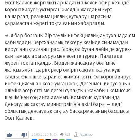
Әсет Қалиев жергілікті арнадағы тікелей эфир кезінде
коронавирус жұқтырған әйелдің жағдайы күрт
нашарлап, реанимациялық құтқару шарасына
қарамастан жүрегі тоқта ғанын хабарлады.
«Ол бар болғаны бір тәулік инфекциялық ауруханада ем
қабылдады. Зертханалық тексеру кезінде сынамадан
вирус анықталғаны рас. Бірақ ол бұған дейін де жүрек-
қан тамырлары ауруымен есепте тұрған. Палатада
жүрегі тоқтап қалды. Бірден жансақтау бөліміне
жатқызылып, дәрігерлер өмірін сақтап қалуға күш
салды. Өкінішке қарай ес жимай кетті. Ол коронавирус
инфекциясынан көз жұмған жоқ. Дегенмен вирус оның
өліміне әсер етті ме деген сұрақтың жауабын комиссия
шешімінен соң айта аламыз. Комиссия құрамында
Денсаулық сақтау министрлігінің өкілі бар», — деді
облыстық денсаулық сақтау басқармасының басшысы
Әсет Қалиев.
—
23.05.2020
18:33
621
Редактор