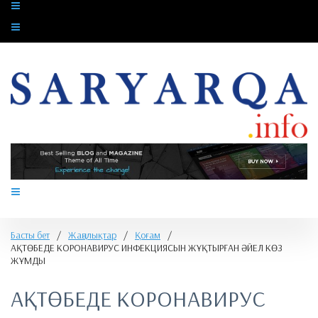
Басты бет
/
Жаңалықтар
/
Қоғам
/
​АҚТӨБЕДЕ КОРОНАВИРУС ИНФЕКЦИЯСЫН ЖҰҚТЫРҒАН ӘЙЕЛ КӨЗ
ЖҰМДЫ
​АҚТӨБЕДЕ КОРОНАВИРУС