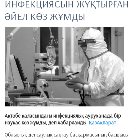
ИНФЕКЦИЯСЫН ЖҰҚТЫРҒАН
ӘЙЕЛ КӨЗ ЖҰМДЫ
Ақтөбе қаласындағы инфекциялық ауруханада бір
науқас көз жұмды, деп хабарлайды
ҚазАқпарат
.
Облыстық денсаулық сақтау басқармасының басшысы