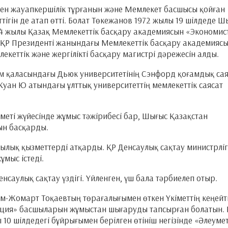
ен жауапкершілік тұрғанын және Мемлекет басшысы қойған
тігін де атап өтті. Болат Төкежанов 1972 жылы 19 шілдеде Ш
94 жылы Қазақ Мемлекеттік басқару академиясын «Экономис
 ҚР Президенті жанындағы Мемлекеттік басқару академияс
лекеттік және жергілікті басқару магистрі дәрежесін алды.
м қаласындағы Дьюк университетінің Сэнфорд қоғамдық сая
Куан Ю атындағы ұлттық университеттің мемлекеттік саясат
меті жүйесінде жұмыс тәжірибесі бар, Шығыс Қазақстан
ын басқарды.
ылық қызметтерді атқарды. ҚР Денсаулық сақтау министрліг
мыс істеді.
саулық сақтау үздігі. Үйленген, үш бала тәрбиелеп отыр.
ым-Жомарт Тоқаевтың төрағалығымен өткен Үкіметтің кеңейт
ия» басшыларын жұмыстан шығаруды тапсырған болатын. 
10 шілдедегі бұйрығымен берілген өтініш негізінде «Әлеумет