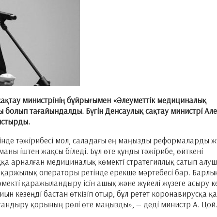
 сақтау министрінің бұйрығымен «Әлеуметтік медициналық
ы болып тағайындалды. Бүгін Денсаулық сақтау министрі Ал
ыстырды.
сінде тәжірибесі мол, саладағы ең маңызды реформаларды ж
аны іштен жақсы біледі. Бұл өте құнды тәжірибе, өйткені
а арналған медициналық көмекті стратегиялық сатып алу
 қаржылық операторы ретінде ерекше мәртебесі бар. Барлы
мекті қаражыландыру ісін ашық және жүйелі жүзеге асыру к
қиын кезеңді бастан өткізіп отыр, бұл ретет коронавирусқа қ
ндыру қорының рөлі өте маңызды», — деді министр А. Цой