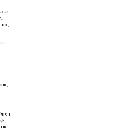
ығыс
т»
ының
сат
інің
ілген
ҚР
тік