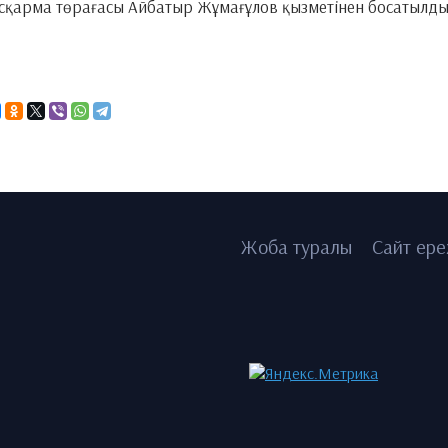
қарма төрағасы Айбатыр Жұмағұлов қызметінен босатылды
Жоба туралы
Сайт ере