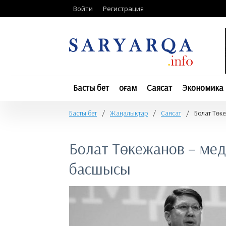
Войти
Регистрация
Басты бет
Қоғам
Саясат
Экономика
Басты бет
/
Жаңалықтар
/
Саясат
/
Болат Төк
Болат Төкежанов – ме
басшысы