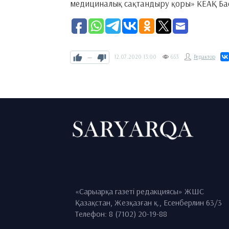
медициналық сақтандыру қоры» КЕАҚ Бас
—
12.07.2020
13:00
653
Редактор
«Сарыарқа газеті редакциясы» ЖШС
Қазақстан, Жезқазған қ., Есенберлин 63/3
Телефон: 8 (7102) 20-19-88