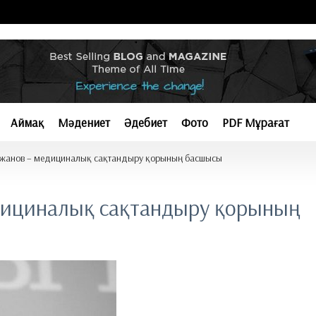
Аймақ
Мәдениет
Әдебиет
Фото
PDF Мұрағат
ежанов – медициналық сақтандыру қорының басшысы
дициналық сақтандыру қорының