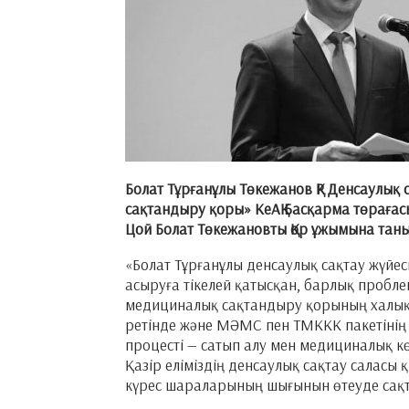
Болат Тұрғанұлы Төкежанов ҚР Денсаулық
сақтандыру қоры» КеАҚ Басқарма төрағас
Цой Болат Төкежановты Қор ұжымына тан
«Болат Тұрғанұлы денсаулық сақтау жүйе
асыруға тікелей қатысқан, барлық проблем
медициналық сақтандыру қорының халыққ
ретінде және МӘМС пен ТМККК пакетінің
процесті — сатып алу мен медициналық кө
Қазір еліміздің денсаулық сақтау саласы 
күрес шараларының шығынын өтеуде сақта