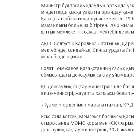
Министр бұл тағайындаудың артында үлк
міндеттерді қысқа уақытта орындау қажет
Қазақстан облысында дүниеге келген. 19
мамандығы бойынша бітірген. 2010 жылы
ұлттық мемлекеттік саясат мектебінде мем
АҚШ, Солтүстік Каролина штатының Даре
мектебінде, сондай-ақ, Сингапурдағы Ли 
мектебінде оқыған.
Болат Төкежанов Қазақстанның салық қыз
облысындағы денсаулық сақтау ұйымдар
ҚР Денсаулық сақтау министрлігінде басш
вице-министрі, жауапты хатшысы болып жұ
«Құрмет» орденімен марапатталған, ҚР Ден
Еске сала кетсек, Мемлекет басшысы Қас
отырысында МӘМС қоры мен «СҚ Фармац
Денсаулық сақтау министрінің 2020 жылғы 