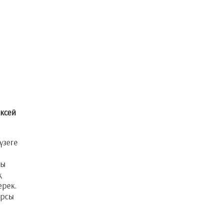
ексей
үзеге
шы
қ
ерек.
арсы
.