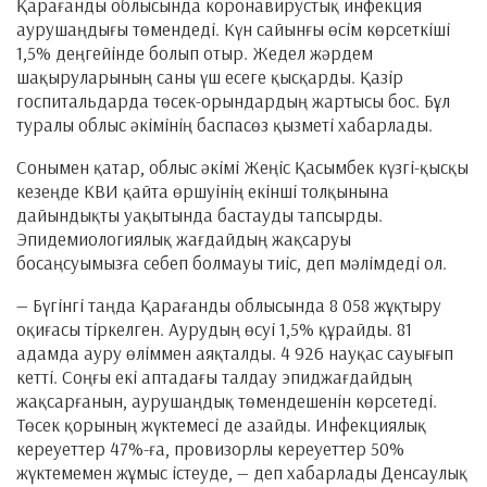
Қарағанды облысында коронавирустық инфекция
аурушаңдығы төмендеді. Күн сайынғы өсім көрсеткіші
1,5% деңгейінде болып отыр. Жедел жәрдем
шақыруларының саны үш есеге қысқарды. Қазір
госпитальдарда төсек-орындардың жартысы бос. Бұл
туралы облыс әкімінің баспасөз қызметі хабарлады.
Сонымен қатар, облыс әкімі Жеңіс Қасымбек күзгі-қысқы
кезеңде КВИ қайта өршуінің екінші толқынына
дайындықты уақытында бастауды тапсырды.
Эпидемиологиялық жағдайдың жақсаруы
босаңсуымызға себеп болмауы тиіс, деп мәлімдеді ол.
— Бүгінгі таңда Қарағанды облысында 8 058 жұқтыру
оқиғасы тіркелген. Аурудың өсуі 1,5% құрайды. 81
адамда ауру өліммен аяқталды. 4 926 науқас сауығып
кетті. Соңғы екі аптадағы талдау эпиджағдайдың
жақсарғанын, аурушаңдық төмендешенін көрсетеді.
Төсек қорының жүктемесі де азайды. Инфекциялық
кереуеттер 47%-ға, провизорлы кереуеттер 50%
жүктемемен жұмыс істеуде, — деп хабарлады Денсаулық