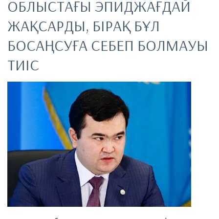
ОБЛЫСТАҒЫ ЭПИДЖАҒДАЙ
ЖАҚСАРДЫ, БІРАҚ БҰЛ
БОСАҢСУҒА СЕБЕП БОЛМАУЫ
ТИІС