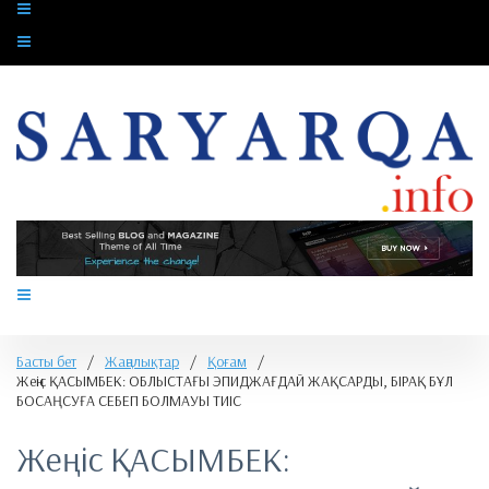
Басты бет
/
Жаңалықтар
/
Қоғам
/
Жеңіс ҚАСЫМБЕК: ОБЛЫСТАҒЫ ЭПИДЖАҒДАЙ ЖАҚСАРДЫ, БІРАҚ БҰЛ
БОСАҢСУҒА СЕБЕП БОЛМАУЫ ТИІС
Жеңіс ҚАСЫМБЕК: