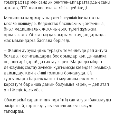
томографтар мен сандық рентген-аппараттардың саны
артады, ПТР-диагностика желісі кеңейтіледі.
Медицина кадрларының жетіспеушілігіне қатысты
мәселе шешілуде. Ведомство басшысының айтуынша,
биыл медициналық ЖОО-ның 360 түлегі жұмысқа
орналасады. Облыстың қалалары мен аудандарында
жас мамандарға баспана беріледі.
— Жалпы аурушаңдық тұрақты төмендеуде деп айтуға
болады. Госпитальдарда бос орындар көп. Динамика
оң, оны әрі қарай да сақтау керек. Маңызды міндет —
денсаулық сақтау жүйесін күзгі-қысқы кезеңдегі жұмысқа
дайындау. КВИ екінші толқыны болжануда. Біз
тұрғындарға барлық қажетті медициналық көмек
көрсетуге барынша дайын болуымыз керек, — деп атап
өтті Жеңіс Қасымбек.
Облыс әкімі карантиндік тәртіптің сақталуын бақылауды
әлсіретпей, тәртіп бұзушылықтың жолын кесуді
тапсырды.