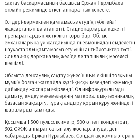
сақтау басқармасының басшысы Ержан Нұрлыбаев
онлайн режимінде өткен аппараттық кеңесте.
Ол дәрі-дәрмекпен қамтамасыз етудің түбегейлі
жақсарғанын да атап өтті. Стационарларда қажетті
препараттардың жеткілікті қоры бар. Облыс
емханаларына үй жағдайында пневмониядан емделетін
науқастарды қамтамасыз ету үшін антибиотиктер түсті.
Сондай-ақ дәріханалық желіде де тапшылық мәселесі
шешілді.
Облыста денсаулық сақтау жүйесін КВИ екінші толқыны
мүмкін болған жағдайда күзгі-қысқы кезеңдегі жұмысқа
дайындау жоспары әзірленді. Ол инфрақұрылымды
дамыту, емдеу мекемелерінің материалдық-техникалық
базасын жақсарту, тұрақтандыру қорын құру жөніндегі
шараларды қамтиды.
Қосымша 1 500 пульсоксиметр, 500 оттегі концентрат,
302 ӨЖЖ-аппарат сатып алу жоспарлануда, деп
хабарлады Ержан Нұрлыбаев. Сондай-ақ компьютерлік