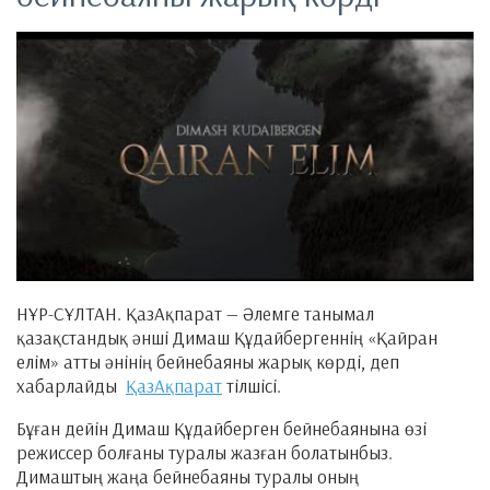
НҰР-СҰЛТАН. ҚазАқпарат — Әлемге танымал
қазақстандық әнші Димаш Құдайбергеннің «Қайран
елім» атты әнінің бейнебаяны жарық көрді, деп
хабарлайды
ҚазАқпарат
тілшісі.
Бұған дейін Димаш Құдайберген бейнебаянына өзі
режиссер болғаны туралы жазған болатынбыз.
Димаштың жаңа бейнебаяны туралы оның