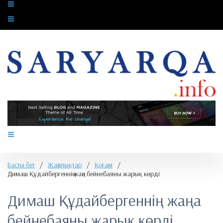
Басты бет
/
Жаңалықтар
/
Қоғам
/
Димаш Құдайбергеннің жаңа бейнебаяны жарық көрді
Димаш Құдайбергеннің жаңа
бейнебаяны жарық көрді