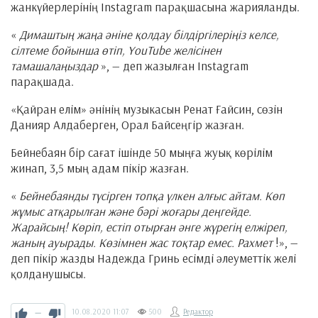
жанкүйерлерінің Instagram парақшасына жарияланды.
«
Димаштың жаңа әніне қолдау білдіргілеріңіз келсе,
сілтеме бойынша өтіп, YouTube желісінен
тамашалаңыздар
», — деп жазылған Instagram
парақшада.
«Қайран елім» әнінің музыкасын Ренат Ғайсин, сөзін
Данияр Алдаберген, Орал Байсеңгір жазған.
Бейнебаян бір сағат ішінде 50 мыңға жуық көрілім
жинап, 3,5 мың адам пікір жазған.
«
Бейнебаянды түсірген топқа үлкен алғыс айтам. Көп
жұмыс атқарылған және бәрі жоғары деңгейде.
Жарайсың! Көріп, естіп отырған әнге жүрегің елжіреп,
жаның ауырады. Көзімнен жас тоқтар емес. Рахмет
!», —
деп пікір жазды Надежда Гринь есімді әлеуметтік желі
қолданушысы.
—
10.08.2020
11:07
500
Редактор