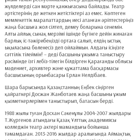
жүлделерді сан мәрте қанжығасына байлады. Театр
әртістерінің де жеткен жетістіктері аз емес. Көптеген
мемлекеттік марапаттардың иесі атанған әріптестеріңіз
жаңа басшыға жол сілтеп, демеу боларына сенемін.
Алты айлық сынақ мерзімі ішінде бүгінге дейін жинаған
барлық іс-тәжірибеңізді ортаға салып, елдің ыстық
ықыласына бөленесіз деп ойлаймын. Алдағы ісіңізге
сәттілік тілеймін! – деді басшыны ұжымға таныстыру
рәсімінде ізгі лебіз-тілегін білдірген Қарағанды облысы
мәдениет, архивтер және құжаттама басқармасы
басшысының орынбасары Ерлан Нелдібаев.
Шара барысында Қазақстанның Еңбек сіңірген
қайраткері Досжан Жанботаев жаңа басшыны ұжым
қызметкерлерімен таныстырып, батасын берді.
1988 жылы туған Досхан Сәкенұлы 2004-2007 жылдары
Т.Жүргенов атындағы Қазақ Ұлттық академиясы
колледжін театр актері мамандығы бойынша
тәмамдаған. 2013-2016 жылдар аралығында Аймақтық