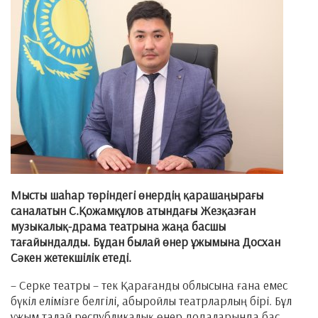
Мысты шаһар төріндегі өнердің қарашаңырағы
саналатын С.Қожамқұлов атындағы Жезқазған
музыкалық-драма театрына жаңа басшы
тағайындалды. Бұдан былай өнер ұжымына Досхан
Сәкен жетекшілік етеді.
– Серке театры – тек Қарағанды облысына ғана емес
бүкіл елімізге белгілі, абыройлы театрларлың бірі. Бұл
ұжым талай республикалық өнер додаларында бас