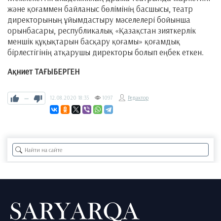
және қоғаммен байланыс бөлімінің басшысы, театр
директорының ұйымдастыру мәселелері бойынша
орынбасары, республикалық «Қазақстан зияткерлік
меншік құқықтарын басқару қоғамы» қоғамдық
бірлестігінің атқарушы директоры болып еңбек еткен.
Ақниет ТАҒЫБЕРГЕН
—
12.08.2020
18:35
1097
Редактор