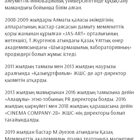
әлеуметтік-инновациялық университетінде құқықтану
мамандығы бойынша білім алған.
2008-2009 жылдары Алматы қаласы әкімдігінің
аппаратының жастар саясасын дамыту мемлекеттік
қоры жанынан құрылған «JAS-ART» орталығының
жетекшісі, Т.Жүргенов атындағы Қазақ Ұлттық өнер
академиясындағы «Шығармашылық лабораторияның»
продюдері болып жұмыс істеді.
2011 жылдың тамызы мен 2013 жылдың наурызы
аралғында «Қазығұртфильм» ЖШС-де арт-директор
қызметін атқарды.
2013 жылдың мамырынан 2016 жылдың тамызына дейін
«Алашұлы» этно-тобының PR директоры болды. 2016
жылдың қыркүйегі мен 2018 жылдың қарашасына дейін
«СINEMA COMPANY-28» ЖШС-нің директоры болып
тағайындалды.
2019 жылдан бастар М.Әуезов атындағы Қазақ
Мемлекеттік академиялық драма театрында маркетинг