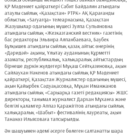
ҚР Мәдениет қайраткері Сәбит Байдалин атындағы
атаулы сыйлық «Қазақстан» РТРК» АҚ Қарағанды
облыстық «Saryarqa» телеарнасына, Қазақстан
Жазушылар одағының мүшесі Зулпа Супьяновна
атындағы сыйлық «Жезказганский вестник» газетінің
бас редакторы Эльвира Алпанбаеваға, Баубек
Бұлқышев атындағы сыйлық қазақ айтыс өнерінің
«Дәридәй» ақыны, Ұлытау ауданының Құрметті
азаматы, республикалық, халықаралық айтыстардың
бірнеше дүркін жүлдегері Мұқаш Сейтқазиновқа, ақын
Сайлаухан Нәкенов атындағы сыйлық ҚР Мәдениет
қайраткері, Қазақстан Журналистер одағының мүшесі,
ақын Қайырбек Сәдуақасовқа, Мұқан Иманжанов
атындағы сыйлық «Сарыарқа газеті редакциясы» ЖШС
директоры, танымал журналист Дархан Мұханға және
белгілі қаламгер Аппаз Қаражігітов атындағы сыйлық
халықаралық «Шабыт» фестивалінің лауреаты, ақын
Танакөз Ильясоваға тапсырылды.
Ән шашуымен әдемі әсерге бөлеген салтанатты шара