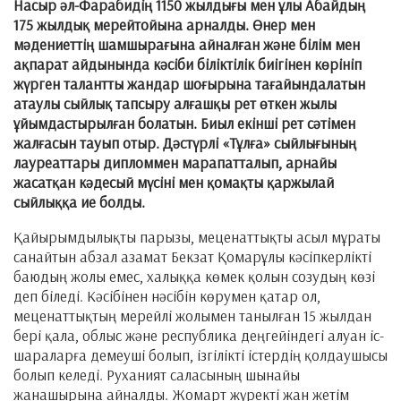
Насыр әл-Фарабидің 1150 жылдығы мен ұлы Абайдың
175 жылдық мерейтойына арналды. Өнер мен
мәдениеттің шамшырағына айналған және білім мен
ақпарат айдынында кәсіби біліктілік биігінен көрініп
жүрген талантты жандар шоғырына тағайындалатын
атаулы сыйлық тапсыру алғашқы рет өткен жылы
ұйымдастырылған болатын. Биыл екінші рет сәтімен
жалғасын тауып отыр. Дәстүрлі «Тұлға» сыйлығының
лауреаттары дипломмен марапатталып, арнайы
жасатқан кәдесый мүсіні мен қомақты қаржылай
сыйлыққа ие болды.
Қайырымдылықты парызы, меценаттықты асыл мұраты
санайтын абзал азамат Бекзат Қомарұлы кәсіпкерлікті
баюдың жолы емес, халыққа көмек қолын созудың көзі
деп біледі. Кәсібінен нәсібін көрумен қатар ол,
меценаттықтың мерейлі жолымен танылған 15 жылдан
бері қала, облыс және республика деңгейіндегі алуан іс-
шараларға демеуші болып, ізгілікті істердің қолдаушысы
болып келеді. Руханият саласының шынайы
жанашырына айналды. Жомарт жүректі жан жетім