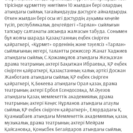
тірісінде құрметтеу ниетімен 10 жылдан бері олардың
атындағы сыйлық тағайындауды дәстүрге айналдырды.
Өткен жылдан бері осы игі дәстүрдің ауқымы кеңейе
түсіп, республикалық деңгейдегі «Тарлан» сыйлығын
тапсыру салтанаты аясында жалғасын табуда. Сонымен
бұл жолғы шарада Қазақстанның еңбек сіңірген
қайраткері, «Құрмет» орденінің және тәуелсіз «Тарлан»
сыйлығының иегері, талантты режиссер Жанат Хаджиев
атындағы сыйлық С.Қожамқұлов атындағы Жезқазған
драма театрының актері Бақытжан Ибраевқа, ҚР еңбек
сіңірген қайраткері, Қазақстанның халық әртісі Досжан
Жанботаев атындағы сыйлық ҚР еңбек сіңірген
қайраткері, Қ.Бөкеева атындағы Орал қазақ драма
театрының актері Ербол Есендосовқа, М.Әуезов
атындағы Қазақ мемлекеттік академиялық драма
театрының актері Кеңес Нұрланов атындағы атаулы
сыйлық ҚР еңбек сіңірген қайраткері», Елордадағы Қ.
Қуанышбаев атындағы Мемлекеттік академиялық қазақ
музыкалық драма театрының актері Мейрам
Қайсановқа, Қонысбек Бегайдаров атындағы сыйлық