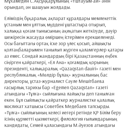
Мұхамедин С.Ақсұңқарұлының «Үштауым-ай» әнін
орындап, ән шашуын жолдады.
Еліміздің бұқаралық ақпарат құралдары мемлекеттік
ұстаным мен ұлттық мүддені ұштастыра отырып,
халыққа қоғам тынысының ақиқатын жеткізуде, дәуір
шежіресін жасауда өміршең істерімен ерекшеленеді.
Осы бағыттағы ортақ іске зор үлес қосып, айшықты
қолтаңбаларымен танылып жүрген қаламгерлер қатары
аз емес. Сондай жандардың бірі Қазақстанның еңбек
сіңірген қайраткері, «Ел Ана» қоғамдық қорының
президенті, халықаралық «Qazaqstan dauiri» газеті мен
республикалық «Мөлдір бұлақ» журналының бас
директоры, ұстаз-журналист Сәуле Мешітбаева
ғасырлық тарихы бар «Egemen Qazaqstan» газеті
атындағы «Тұлға» сыйлығына лайықты деп танылған
екен. Бұл сыйлықты қайраткер журналистке қалалық
мәслихат хатшысы Советбек Медебаев тапсырды.
«Тұлға» сыйлығының келесі иегері ретінде ҚР Білім беру
ісінің құрметті қызметкері, филология ғылымдарының
кандидаты, Семей қаласындағы М.Әуезов атындағы