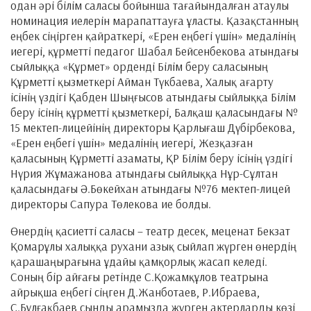
одан әрі білім саласы бойынша тағайындалған атаулы
номинация иелерін марапаттауға ұласты. Қазақстанның
еңбек сіңірген қайраткері, «Ерен еңбегі үшін» медалінің
иегері, құрметті педагог Шабал Бейсенбекова атындағы
сыйлыққа «Құрмет» орденді Білім беру саласының
Құрметті қызметкері Айман Түкбаева, Халық ағарту
ісінің үздігі Қабден Шыңғысов атындағы сыйлыққа Білім
беру ісінің құрметті қызметкері, Балқаш қаласындағы №
15 мектеп-лицейінің директоры Қарлығаш Дүбірбекова,
«Ерен еңбегі үшін» медалінің иегері, Жезқазған
қаласының Құрметті азаматы, ҚР Білім беру ісінің үздігі
Нүрия Жұмажанова атындағы сыйлыққа Нұр-Сұлтан
қаласындағы Ә.Бөкейхан атындағы №76 мектеп-лицей
директоры Сапура Төлекова ие болды.
Өнердің қасиетті саласы – театр десек, меценат Бекзат
Қомарұлы халыққа рухани азық сыйлап жүрген өнердің
қарашаңырағына ұдайы қамқорлық жасап келеді.
Соның бір айғағы ретінде С.Қожамқұлов театрына
айрықша еңбегі сіңген Д.Жанботаев, Р.Ибраева,
С.Бұлғақбаев сынды арамызда жүрген актерларды көзі