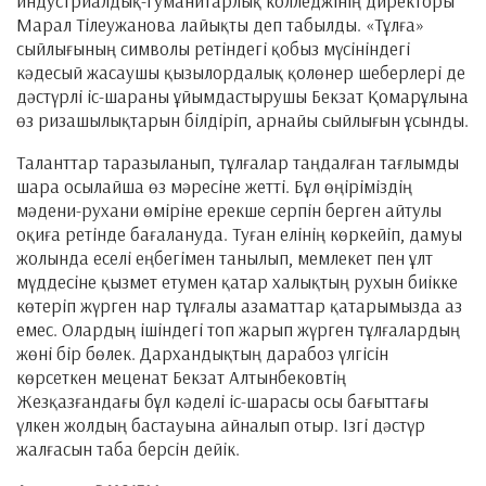
индустриалдық-гуманитарлық колледжінің директоры
Марал Тілеужанова лайықты деп табылды. «Тұлға»
сыйлығының символы ретіндегі қобыз мүсініндегі
кәдесый жасаушы қызылордалық қолөнер шеберлері де
дәстүрлі іс-шараны ұйымдастырушы Бекзат Қомарұлына
өз ризашылықтарын білдіріп, арнайы сыйлығын ұсынды.
Таланттар таразыланып, тұлғалар таңдалған тағлымды
шара осылайша өз мәресіне жетті. Бұл өңіріміздің
мәдени-рухани өміріне ерекше серпін берген айтулы
оқиға ретінде бағалануда. Туған елінің көркейіп, дамуы
жолында еселі еңбегімен танылып, мемлекет пен ұлт
мүддесіне қызмет етумен қатар халықтың рухын биікке
көтеріп жүрген нар тұлғалы азаматтар қатарымызда аз
емес. Олардың ішіндегі топ жарып жүрген тұлғалардың
жөні бір бөлек. Дархандықтың дарабоз үлгісін
көрсеткен меценат Бекзат Алтынбековтің
Жезқазғандағы бұл кәделі іс-шарасы осы бағыттағы
үлкен жолдың бастауына айналып отыр. Ізгі дәстүр
жалғасын таба берсін дейік.