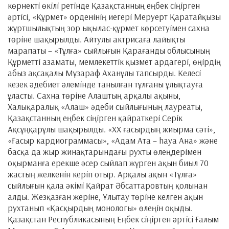
көрнекті өкілі ретінде Қазақстанның еңбек сіңірген
әртісі, «Құрмет» орденінің иегері Меруерт Қаратайқызы
жұртшылықтың зор ықылас-құрмет көрсетуімен сахна
төріне шақырылды. Айтулы актрисаға лайықты
марапаты – «Тұлға» сыйлығын Қарағанды облысының
Құрметті азаматы, мемлекеттік қызмет ардагері, өңірдің
абыз ақсақалы Мұзараф Аханұлы тапсырды. Келесі
кезек әдебиет әлемінде танылған тұлғаны ұлықтауға
ұласты. Сахна төріне Алаштың арқалы ақыны,
Халықаралық «Алаш» әдеби сыйлығының лауреаты,
Қазақстанның еңбек сіңірген қайраткері Серік
Ақсұңқарұлы шақырылды. «ХХ ғасырдың жиырма сәті»,
«Ғасыр кардиограммасы», «Адам Ата – hауа Ана» және
басқа да жыр жинақтарындағы рухты өлеңдерімен
оқырманға ерекше әсер сыйлап жүрген ақын биыл 70
жастың желкенін керіп отыр. Арқалы ақын «Тұлға»
сыйлығын қала әкімі Қайрат Әбсаттаровтың қолынан
алды. Жезқазған жеріне, Ұлытау төріне келген ақын
рухтанып «Қасқырдың монологы» өлеңін оқыды.
Қазақстан Республикасының Еңбек сіңірген әртісі Ғалым