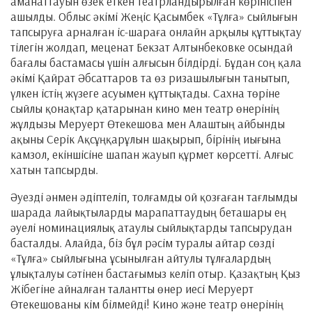
аманаттауын өзек еткен театрландырылған көрініспен
ашылды. Облыс әкімі Жеңіс Қасымбек «Тұлға» сыйлығын
тапсыруға арналған іс-шараға онлайн арқылы құттықтау
тілегін жолдап, меценат Бекзат Алтынбековке осындай
бағалы бастамасы үшін алғысын білдірді. Бұдан соң қала
әкімі Қайрат Әбсаттаров та өз ризашылығын танытып,
үлкен істің жүзеге асуымен құттықтады. Сахна төріне
сыйлы қонақтар қатарынан кино мен театр өнерінің
жұлдызы Меруерт Өтекешова мен Алаштың айбынды
ақыны Серік Ақсұңқарұлын шақырып, бірінің иығына
камзол, екіншісіне шапан жауып құрмет көрсетті. Алғыс
хатын тапсырды.
Әуезді әнмен әдіптеліп, толғамды ой қозғаған тағлымды
шарада лайықтыларды марапаттаудың беташары ең
әуелі номинациялық атаулы сыйлықтарды тапсырудан
басталды. Алайда, біз бұл рәсім туралы айтар сөзді
«Тұлға» сыйлығына ұсынылған айтулы тұлғалардың
ұлықталуы сәтінен бастағымыз келіп отыр. Қазақтың Қыз
Жібегіне айналған талантты өнер иесі Меруерт
Өтекешованы кім білмейді! Кино және театр өнерінің