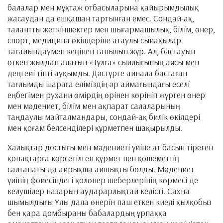
балалар мен мұқтаж отбасыларына қайырымдылық
жасаудан да ешқашан тартынған емес. Сондай-ақ,
талантты жеткіншектер мен шығармашылық, білім, өнер,
спорт, медицина өкілдеріне атаулы сыйақылар
тағайындаумен кеңінен танылып жүр. Ал, бастауын
өткен жылдан алатын «Тұлға» сыйлығының аясы мен
деңгейі тіпті ауқымды. Дәстүрге айнала бастаған
тағлымды шараға еліміздің әр аймағындағы еселі
еңбегімен рухани өмірдің өрінен көрініп жүрген өнер
мен мәдениет, білім мен ақпарат салаларының
таңдаулы майталмандары, сондай-ақ билік өкілдері
мен қоғам белсенділері құрметпен шақырылды.
Халықтар достығы мен мәдениеті үйіне ат басын тіреген
қонақтарға көрсетілген құрмет пен қошеметтің
салтанаты да айрықша айшықты болды. Мәдениет
үйінің фойесіндегі қолөнер шеберлерінің көрмесі де
келушілер назарын аударарлықтай келісті. Сахна
шымылдығы Ұлы дала өнерін паш еткен киелі қылқобыз
бен қара домбыраны бабалардың ұрпаққа