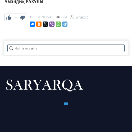
Амандық РАХҰЛЫ
—
15.10.2020
15:42
2251
Редактор