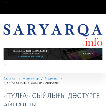
Басты бет
/
Жаңалықтар
/
Мәдениет
/
​«ТҰЛҒА» СЫЙЛЫҒЫ ДӘСТҮРГЕ АЙНАЛДЫ
​«ТҰЛҒА» СЫЙЛЫҒЫ ДӘСТҮРГЕ
АЙНАЛДЫ