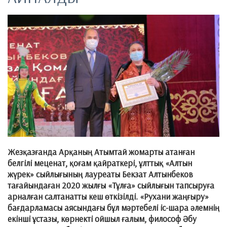
Жезқазғанда Арқаның Атымтай жомарты атанған
белгілі меценат, қоғам қайраткері, ұлттық «Алтын
жүрек» сыйлығының лауреаты Бекзат Алтынбеков
тағайындаған 2020 жылғы «Тұлға» сыйлығын тапсыруға
арналған салтанатты кеш өткізілді. «Рухани жаңғыру»
бағдарламасы аясындағы бұл мәртебелі іс-шара әлемнің
екінші ұстазы, көрнекті ойшыл ғалым, философ Әбу