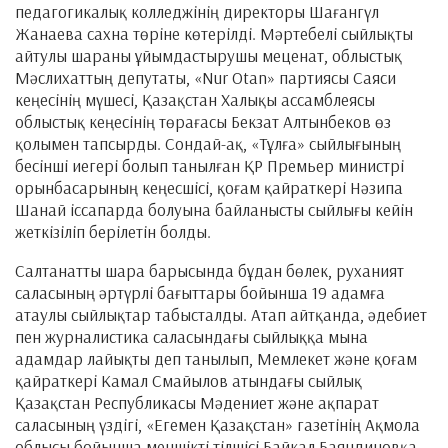
педагогикалық колледжінің директоры Шағангүл
Жанаева сахна төріне көтерілді. Мәртебелі сыйлықты
айтулы шараны ұйымдастырушы меценат, облыстық
Мәслихаттың депутаты, «Nur Otan» партиясы Саяси
кеңесінің мүшесі, Қазақстан Халықы ассамблеясы
облыстық кеңесінің төрағасы Бекзат Алтынбеков өз
қолымен тапсырды. Сондай-ақ, «Тұлға» сыйлығының
бесінші иегері болып танылған ҚР Премьер министрі
орынбасарының кеңесшісі, қоғам қайраткері Нәзипа
Шанай іссапарда болуына байланысты сыйлығы кейін
жеткізіліп берілетін болды.
Салтанатты шара барысында бұдан бөлек, руханият
саласының әртүрлі бағыттары бойынша 19 адамға
атаулы сыйлықтар табысталды. Атап айтқанда, әдебиет
пен журналистика саласындағы сыйлыққа мына
адамдар лайықты деп танылып, Мемлекет және қоғам
қайраткері Камал Смайылов атындағы сыйлық
Қазақстан Республикасы Мәдениет және ақпарат
саласының үздігі, «Егемен Қазақстан» газетінің Ақмола
облысы бойынша меншікті тілшісі Байкал Баяндиновқа,