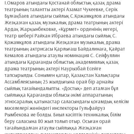
І.Омаров атындағы Қостанай облыстық қазақ драма
театрының талантты актері Азамат Чукеевке, Серік
Бұлғақбаев атындағы сыйлық С.Қожамқұлов атындағы
Жезқазған қазақ музыкалық драма театрының актері
Ардақ Жарқынбековке, «Құрмет» орденінің иегері,
театр шебері Райхан Ибраева атындағы сыйлық С.
Қожамқұлов атындағы Жезқазған музыкалық драма
театрының актрисасы Қарлығаш Байдалинаға, Қайрат
Кемалов атындағы атаулы номинация С. Сейфуллин
атындағы Қарағанды облыстық академиялық қазақ
драма театрының актері Наурызбай Есейге
тапсырылды. Сонымен қатар, Қазақстан Халықтары
Ассамблеясының 25 жылдығына орай бір арнайы
сыйлық тағайындалыпты. «Достық» деп аталған бұл
сыйлыққа Қарағанды облысы әкімі аппаратының
этносаралық қатынастар саласындағы қоғамдық келісім
мәселелері жөніндегі инспекторы Гульфайруз
Рымбекова ие болды. Биыл кәсіптік-техникалық білім
беру саласына 80 жыл толып отыр. Осыған орай
тағайындалған атаулы сыйлыққа Жезқазған