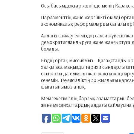
Осы басымдықтар жөнінде менің Қазақс
Парламенттің және жергілікті өкілді орг
экономикалық реформаларды сапалы әрі 
Алдағы сайлау еліміздің саяси жүйесін ж
демократияландыруға және жаңғыртуға Қа
болады.
Біздің ортақ миссиямыз – Қазақстанды өр
халқы аса маңызды тарихи сындарлы сәтте
осы жолы да елімізді жан-жақты жаңғырт
сенемін. Тәуелсіздіктің 30 жылдығы қарса
шығатынымыз анық.
Мемлекетіміздің барлық азаматтарын бел
және мәслихаттардың алдағы сайлауына