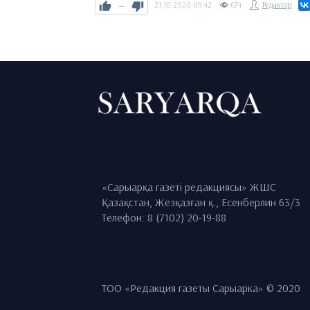
—
21.10.2020
09:42
674
Редактор
«Сарыарқа газеті редакциясы» ЖШС
Қазақстан, Жезқазған қ., Есенберлин 63/3
Телефон: 8 (7102) 20-19-88
ТОО «Редакция газеты Сарыарка» © 2020