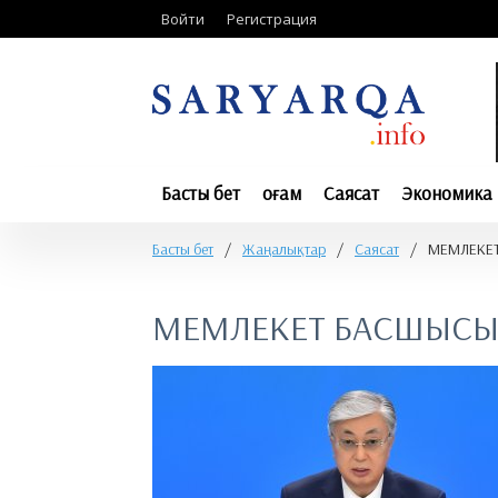
Войти
Регистрация
Басты бет
Қоғам
Саясат
Экономика
Басты бет
/
Жаңалықтар
/
Саясат
/
​МЕМЛЕКЕ
​МЕМЛЕКЕТ БАСШЫСЫ 