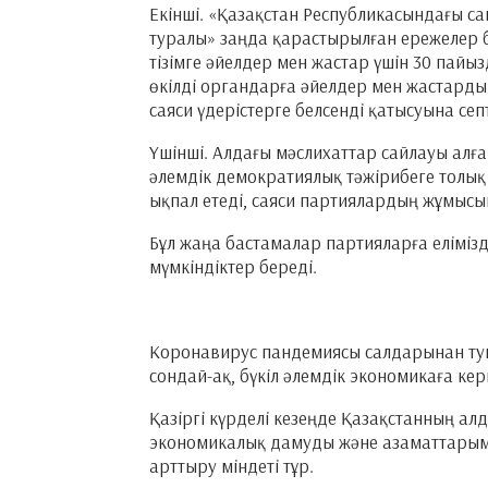
Екінші. «Қазақстан Республикасындағы с
туралы» заңда қарастырылған ережелер 
тізімге әйелдер мен жастар үшін 30 пайыз
өкілді органдарға әйелдер мен жастарды 
саяси үдерістерге белсенді қатысуына септі
Үшінші. Алдағы мәслихаттар сайлауы алғ
әлемдік демократиялық тәжірибеге толық 
ықпал етеді, саяси партиялардың жұмыс
Бұл жаңа бастамалар партияларға елімізд
мүмкіндіктер береді.
Коронавирус пандемиясы салдарынан туы
сондай-ақ, бүкіл әлемдік экономикаға кері 
Қазіргі күрделі кезеңде Қазақстанның а
экономикалық дамуды және азаматтарымыз
арттыру міндеті тұр.