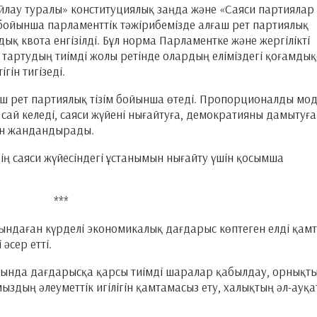
айлау туралы» конституциялық заңда және «Саяси партиялар
бойынша парламенттік тәжірибемізде алғаш рет партиялық
дық квота енгізілді. Бұл норма Парламентке және жергілікті
тартудың тиімді жолы ретінде олардың еліміздегі қоғамдық
гін тигізеді.
аш рет партиялық тізім бойынша өтеді. Пропорционалды мо
сай келеді, саяси жүйені нығайтуға, демократияны дамытуға
ын жандандырады.
ің саяси жүйесіндегі ұстанымын нығайту үшін қосымша
***
ндаған күрделі экономикалық дағдарыс көптеген елді қам
әсер етті.
лдында дағдарысқа қарсы тиімді шаралар қабылдау, орнықт
дың әлеуметтік игілігін қамтамасыз ету, халықтың әл-ауқ