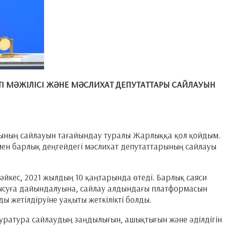
І МӘЖІЛІСІ ЖӘНЕ МӘСЛИХАТ ДЕПУТАТТАРЫ САЙЛАУЫН
арының сайлауын тағайындау туралы Жарлыққа қол қойдым.
ен барлық деңгейдегі мәслихат депутаттарының сайлауы
әйкес, 2021 жылдың 10 қаңтарында өтеді. Барлық саяси
ысуға дайындалуына, сайлау алдындағы платформасын
 жетілдіруіне уақыты жеткілікті болды.
уратура сайлаудың заңдылығын, ашықтығын және әділдігін