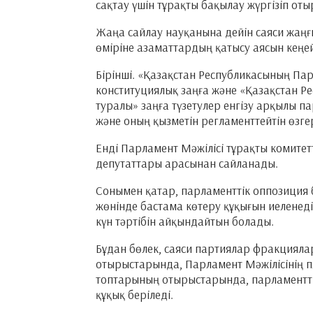
сақтау үшін тұрақты бақылау жүргізіп от
Жаңа сайлау науқанына дейін саяси жаңғ
өміріне азаматтардың қатысу аясын кең
Бірінші. «Қазақстан Республикасының Па
конституциялық заңға және «Қазақстан Р
туралы» заңға түзетулер енгізу арқылы п
және оның қызметін регламенттейтін өзг
Енді Парламент Мәжілісі тұрақты комитет
депутаттары арасынан сайланады.
Сонымен қатар, парламенттік оппозиция бі
жөнінде бастама көтеру құқығын иеленеді.
күн тәртібін айқындайтын болады.
Бұдан бөлек, саяси партиялар фракциял
отырыстарында, Парламент Мәжілісінің 
топтарының отырыстарында, парламенттік
құқық беріледі.