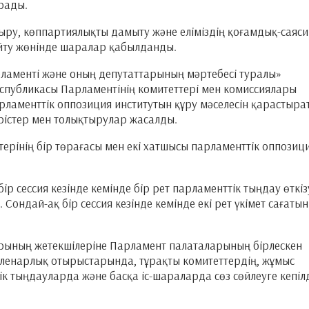
ырады.
ыру, көппартиялықты дамыту және еліміздің қоғамдық-саяси
ейту жөнінде шаралар қабылданды.
рламенті және оның депутаттарының мәртебесі туралы»
еспубликасы Парламентінің комитеттері мен комиссиялары
арламенттік оппозиция институтын құру мәселесін қарастыра
ерістер мен толықтырулар жасалды.
терінің бір төрағасы мен екі хатшысы парламенттік оппозиц
р сессия кезінде кемінде бір рет парламенттік тыңдау өткіз
 Сондай-ақ бір сессия кезінде кемінде екі рет үкімет сағаты
арының жетекшілеріне Парламент палаталарының бірлескен
пленарлық отырыстарында, тұрақты комитеттердің, жұмыс
 тыңдауларда және басқа іс-шараларда сөз сөйлеуге кепіл