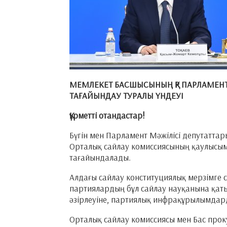
МЕМЛЕКЕТ БАСШЫСЫНЫҢ ҚР ПАРЛАМЕНТ
ТАҒАЙЫНДАУ ТУРАЛЫ ҮНДЕУІ
Құрметті отандастар!
Бүгін мен Парламент Мәжілісі депутатт
Орталық сайлау комиссиясының қаулысым
тағайындалады.
Алдағы сайлау конституциялық мерзімге с
партиялардың бұл сайлау науқанына қат
әзірлеуіне, партиялық инфрақұрылымдарды
Орталық сайлау комиссиясы мен Бас прок