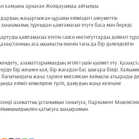
тан халқына арнаған Жолдауымда айтылды.
андардың жаңартылған құрамы еліміздегі әлеуметтік-
заңнамалық тұрғыдан қамтамасыз етуге баса мән береді.
аңартуды қамтамасыз ететін саяси институттарды дәйекті түр
зақстанның аса ықыласты екенін тағы да бір дәлелдейтін
кендету, азаматтарымыздың игілігі үшін қызмет ету. Қазақст
рде бір жеңнен қол, бір жағадан бас шығара білді. Халқым
у бағытындағы жаңа тарихи миссиясын лайықты атқарады д
ңында еліміз кемелдене түсіп, дамудың жаңа кезеңіне
сенді азаматтық ұстанымын танытуға, Парламент Мәжілісіні
 ұйымшылдықпен қатысуға шақырамын.