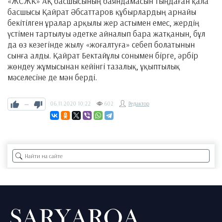
«ЖСЖК» АҚ басшысының баяндамасын тыңдаған қала
басшысы Қайрат Әбсаттаров құбырлардың арнайы
бекітілген ұралар арқылы жер астымен емес, жердің
үстімен тартылуы әдетке айналып бара жатқанын, бұл
да өз кезегінде жылу «жоғалтуға» себеп болатынын
сынға алды. Қайрат Бектайұлы сонымен бірге, әрбір
жөндеу жұмысынан кейінгі тазалық, ұқыптылық
мәселесіне де мән берді.
—
06.11.2020
10:22
602
Редактор