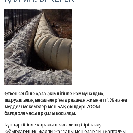
Өткен сенбіде қала әкімдігінде коммуналдық
шаруашылық мәселелеріне арналған жиын өтті. Жиынға
мүдделі мекемелер мен БАҚ өкілдері ZOOM
бағдарламасы арқылы қосылды.
Күн тәртібінде қаралған мәселенің бірі жылу
құбырларының жалпы жағдайы мен олардың қапталуы