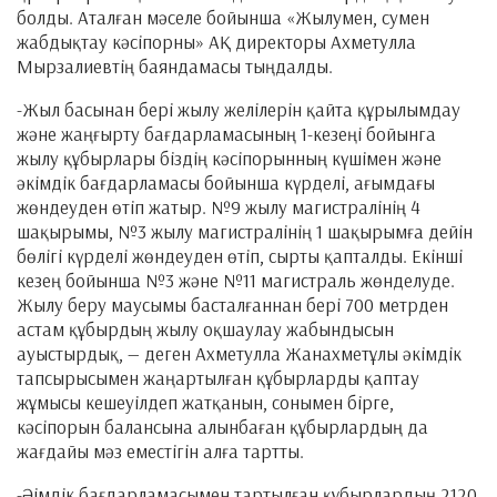
болды. Аталған мәселе бойынша «Жылумен, сумен
жабдықтау кәсіпорны» АҚ директоры Ахметулла
Мырзалиевтің баяндамасы тыңдалды.
-Жыл басынан бері жылу желілерін қайта құрылымдау
және жаңғырту бағдарламасының 1-кезеңі бойынга
жылу құбырлары біздің кәсіпорынның күшімен және
әкімдік бағдарламасы бойынша күрделі, ағымдағы
жөндеуден өтіп жатыр. №9 жылу магистралінің 4
шақырымы, №3 жылу магистралінің 1 шақырымға дейін
бөлігі күрделі жөндеуден өтіп, сырты қапталды. Екінші
кезең бойынша №3 және №11 магистраль жөнделуде.
Жылу беру маусымы басталғаннан бері 700 метрден
астам құбырдың жылу оқшаулау жабындысын
ауыстырдық, — деген Ахметулла Жанахметұлы әкімдік
тапсырысымен жаңартылған құбырларды қаптау
жұмысы кешеуілдеп жатқанын, сонымен бірге,
кәсіпорын балансына алынбаған құбырлардың да
жағдайы мәз еместігін алға тартты.
-Әімдік бағдарламасымен тартылған құбырлардың 2120