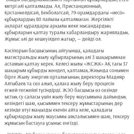
метрі әлі қапталмады. Ал, Пристанционный,
Қостанкелдісай, Бекболатсай, 79-орамдардағы «иесіз»
құбырлардың 80 пайызы қапталмаған. Жергілікті
ақпарат құралдары арқылы жеке нысандардың
құбырларын қаптау туралы хабарландыру жарияладық.
Жұмыс әлі де кешеуілдеп жатыр, — дейді ол.
Кәсіпорын басшысының айтуынша, қаладағы
магистральды жылу құбырларының әлі 3 шақырымнан
астамын қаптау керек. Келесі жылы «ЖСЖК» АҚ тағы 37
шақырым құбырды жөндеп, қаптамақ.Жиында сонымен
бірге Жылу энергия орталығының директоры Мадияр
Алтыбаев та сөз алып, қалаға жылу беру процесін
егжей-тегжейлі түсіндірді. ЖЭО басшысы өз сөзінде
ыстық су сапасы үшін жылу беру маусымына дайындық
кезіндегі шаю, қысыммен тексеру жұмыстарының дер
кезінде өтуі маңызды екенін айта келе, қаладағы
құбырларды жылу маусымы аяқталысымен шаю, тексеру
жұмысын бастауға ұсыныс енгізді.