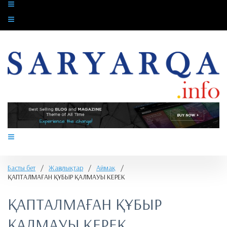
Басты бет
/
Жаңалықтар
/
Аймақ
/
​ҚАПТАЛМАҒАН ҚҰБЫР ҚАЛМАУЫ КЕРЕК
​ҚАПТАЛМАҒАН ҚҰБЫР
ҚАЛМАУЫ КЕРЕК