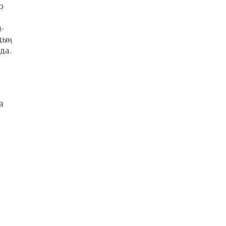
р
-
йдың
да.
а