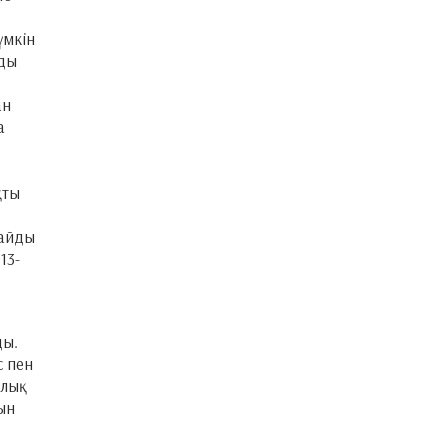
үмкін
уды
ан
а
қты
тайды
13-
ды.
с пен
алық
ын