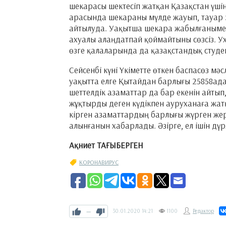
шекарасы шектесіп жатқан Қазақстан үші
арасында шекараны мүлде жауып, тауар э
айтылуда. Уақытша шекара жабылғанымен
ахуалы алаңдатпай қоймайтыны сөзсіз. У
өзге қалаларында да қазақстандық студе
Сейсенбі күні Үкіметте өткен баспасөз мә
уақытта елге Қытайдан барлығы 25858ада
шеттелдік азаматтар да бар екенін айтып
жұқтырды деген күдікпен ауруханаға жат
кірген азаматтардың барлығы жүрген жерл
алынғанын хабарлады. Әзірге, ел ішін дүрл
Ақниет ТАҒЫБЕРГЕН
КОРОНАВИРУС
—
30.01.2020
14:21
1100
Редактор