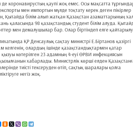
н де коронавирустың қаупі жоқ емес. Осы мақсатта тұрғында
кспорты мен импортын мүлде тоқтату керек деген пікірлер
, Қытайда білім алып жатқан Қазақстан азаматтарының хал
хань қаласында 98 қазақстандық студент білім алуда. Қыта
нттер мен демалушылар бар. Олар біртіндеп елге қайтарылу
слихатында ҚР Денсаулық сақтау министрі Е.Біртанов қазіргі
м келгенін, олардың ішінде қазақстандықтармен қатар
, қызуы көтерілген 23 адамның 4-еуі ӨРВИ инфекциясын
қызылғанын хабарлады. Министрлік көрші елден Қазақстанғ
ерінде тиісті тексеруден өтіп, сақтық шаралары қолға
іктіруге негіз жоқ.