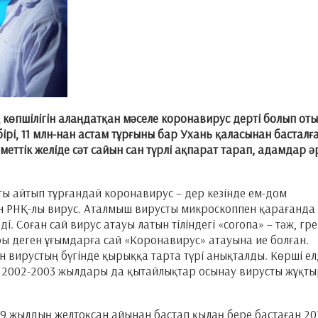
ң көпшілігін алаңдатқан мәселе коронавирус дерті болып оты
ірі, 11 млн-нан астам тұрғыны бар Ухань қаласынан басталғ
еттік желіде сәт сайын сан түрлі ақпарат тарап, адамдар әр
ты айтып тұрғандай коронавирус – дер кезінде ем-дом
н РНҚ-лы вирус. Аталмыш вирусты микроскоппен қарағанда 
ді. Соған сай вирус атауы латын тіліндегі «corona» – тәж, гре
ары деген ұғымдарға сай «Коронавирус» атауына ие болған.
н вирустың бүгінде қырыққа тарта түрі анықталды. Көрші е
. 2002-2003 жылдары да қытайлықтар осынау вирусты жұқты
9 жылдың желтоқсан айынан бастап қылаң бере бастаған 20