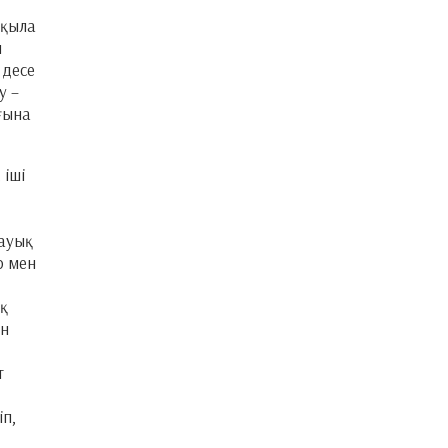
 қыла
м
 десе
у –
ығына
 іші
ауық
р мен
қ
ан
т
іп,