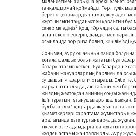
мәдениетімен айрықша ерекшеленеті белгі
таңқалдырмай қоймайды. Төрт түлік малд
беретін қытайлардың тамақ жеу әдеті мен 
жұртшылығы таңданыспен қарайтын бұл м
сенер ме едіңіз? Қош, «Әр елдің салты бас
астан екенін ескеріп, дәмдісі мен нәрліс
осындайда зор риза болып, көңілімізді қу
Сонымен, ауру ошағының пайда болуына – 
көгала шалшық болып жататын бұл базар
базар» аталып кеткен. Бұл базарда не саты
жабайы жануарлардың барлығы да осы же
су шашып «тазартып» отырады. Әлбетте,
жарқанаттарды да, аю табаны мен борсық
жылдың желтоқсан айының соңғы жағында
ішіп тұратын тұтынушылары шалдыққан. Б
бұл базарды 1 қаңтарда жауып тастаған е
қызметкерлері сараптама жұмыстарын жүр
аралығында өзге тұрғындарға да жұққа
тікелей өзге адамдарға да жұғатын коро
жүзден астамы жан тапсырды. Ауру жұқтыр