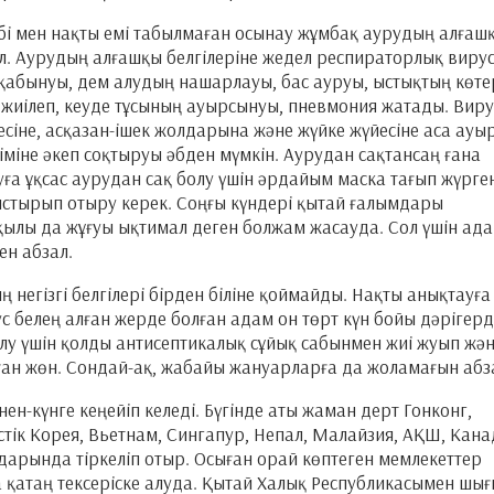
ебі мен нақты емі табылмаған осынау жұмбақ аурудың алғаш
ал. Аурудың алғашқы белгілеріне жедел респираторлық виру
қабынуы, дем алудың нашарлауы, бас ауруы, ыстықтың көтер
ң жиілеп, кеуде тұсының ауырсынуы, пневмония жатады. Вир
есіне, асқазан-ішек жолдарына және жүйке жүйесіне аса ауы
міне әкеп соқтыруы әбден мүмкін. Аурудан сақтансаң ғана
уға ұқсас аурудан сақ болу үшін әрдайым маска тағып жүрген
ыстырып отыру керек. Соңғы күндері қытай ғалымдары
ылы да жұғуы ықтимал деген болжам жасауда. Сол үшін ад
ен абзал.
егізгі белгілері бірден біліне қоймайды. Нақты анықтауға
ус белең алған жерде болған адам он төрт күн бойы дәрігерд
у үшін қолды антисептикалық сұйық сабынмен жиі жуып жән
ан жөн. Сондай-ақ, жабайы жануарларға да жоламағын абз
н-күнге кеңейіп келеді. Бүгінде аты жаман дерт Гонконг,
тік Корея, Вьетнам, Сингапур, Непал, Малайзия, АҚШ, Кана
арында тіркеліп отыр. Осыған орай көптеген мемлекеттер
қатаң тексеріске алуда. Қытай Халық Республикасымен шығ