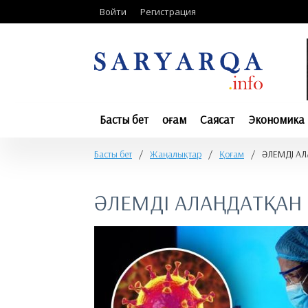
Войти
Регистрация
Басты бет
Қоғам
Саясат
Экономика
Басты бет
/
Жаңалықтар
/
Қоғам
/
​ӘЛЕМДІ А
​ӘЛЕМДІ АЛАҢДАТҚАН