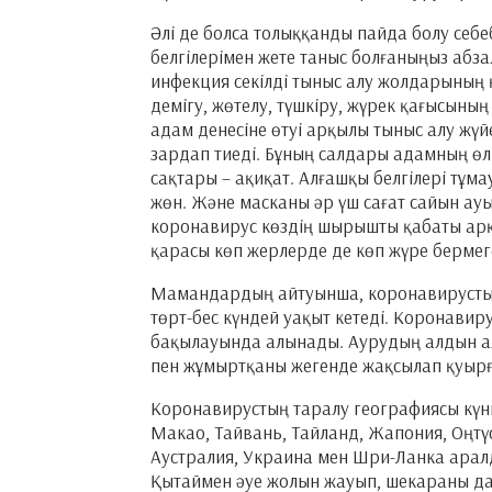
Әлі де болса толыққанды пайда болу себ
белгілерімен жете таныс болғаныңыз абз
инфекция секілді тыныс алу жолдарының 
демігу, жөтелу, түшкіру, жүрек қағысыны
адам денесіне өтуі арқылы тыныс алу жүй
зардап тиеді. Бұның салдары адамның өлі
сақтары – ақиқат. Алғашқы белгілері тұма
жөн. Және масканы әр үш сағат сайын ау
коронавирус көздің шырышты қабаты арқ
қарасы көп жерлерде де көп жүре бермег
Мамандардың айтуынша, коронавирустың н
төрт-бес күндей уақыт кетеді. Коронавир
бақылауында алынады. Аурудың алдын ал
пен жұмыртқаны жегенде жақсылап қуырғ
Коронавирустың таралу географиясы күнне
Макао, Тайвань, Тайланд, Жапония, Оңтүс
Аустралия, Украина мен Шри-Ланка аралд
Қытаймен әуе жолын жауып, шекараны да 