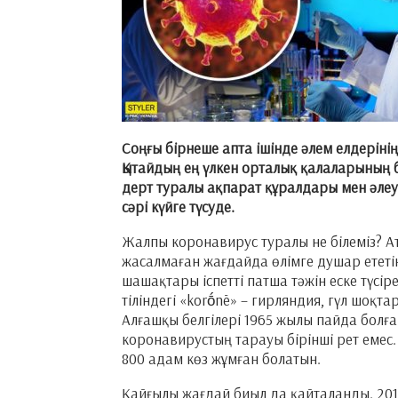
Соңғы бірнеше апта ішінде әлем елдеріні
Қытайдың ең үлкен орталық қалаларының б
дерт туралы ақпарат құралдары мен әлеум
сәрі күйге түсуде.
Жалпы коронавирус туралы не білеміз? А
жасалмаған жағдайда өлімге душар ететі
шашақтары іспетті патша тәжін еске түсіре
тіліндегі «korṓnē» – гирляндия, гүл шоқт
Алғашқы белгілері 1965 жылы пайда болға
коронавирустың тарауы бірінші рет емес
800 адам көз жұмған болатын.
Қайғылы жағдай биыл да қайталанды. 201