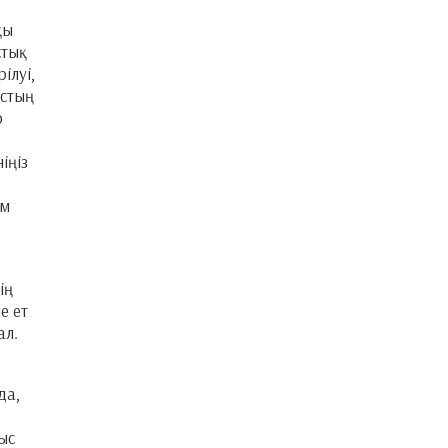
қы
стық
ілуі,
устың
р
іңіз
ам
ің
е ет
ал.
да,
ыс