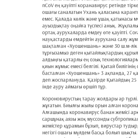
nCoV ең қауіпті коранавирус ретінде тір
ошағы саналатын Ухань қаласына каранти
емес. Қалада көлік және ұшақ қатынасы 
ауыздықтау оңайға түспесі анық. Жұқпал
ортақ аурухаларда емдеу өте қауіпті. Со
науқастарды емдейтін аурухана салу жұмы
шақталған «Хуошеншань» және 30 ш.м-лік
тұрғызамыз деген қытайлықтардың құрылыс 
алдыңғы қатарлы ең озық технологияларм
қиын жұмыс емесі белгілі. Қытай билігіні
басталған «Хуошеншань» 3 ақпанда, 27 
деп жоспарлануда. Қазірде Қытайдың 25 
інде ауру аймағы өршіп тұр.
Короновирустың тарау жолдары әр түрлі. 
жұғатын. Биылғы жылы орын алған корона
Алғашында коронавирус банан жемісі арқ
саршұнақ аязы жоқ муссонды субтропика
жемістер құрамын бұзып, вирустар тудыр
негізгі ошағы мүлдем басқа болып шықты