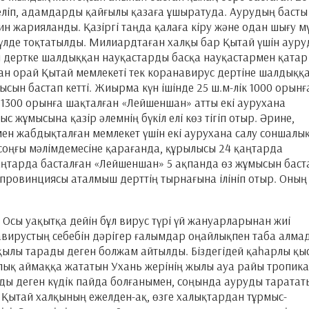
келіп, адамдарды қайғылы қазаға ұшыратуда. Аурудың басты
н жарияланды. Қазіргі таңда қалаға кіру және одан шығу м
мүлде тоқтатылды. Милиардтаған халқы бар Қытай үшін аур
ы дертке шалдыққан науқастарды басқа науқастармен қатар
ған орай Қытай мемлекеті тек коранавирус дертіне шалдыққ
сын бастап кетті. Жиырма күн ішінде 25 ш.м-лік 1000 орынғ
 1300 орынға шақталған «Лейшеншан» атты екі аурухана
жұмысына қазір әлемнің бүкіл елі көз тігіп отыр. Әрине,
ен жабдықталған мемлекет үшін екі аурухана салу соншалы
ң соңғы мәлімдемесіне қарағанда, құрылысы 24 қаңтарда
қаңтарда басталған «Лейшеншан» 5 ақпанда өз жұмысын бас
провинциясы аталмыш дерттің тырнағына ілініп отыр. Оның 
Осы уақытқа дейін бұл вирус түрі үй жануарларынан жиі
вирустың себебін дәрігер ғалымдар оңайлықпен таба алма
ылы тарады деген болжам айтылды. Біздегідей қаһарлы қы
лық аймаққа жататын Ухань жерінің жылы ауа райы тропик
ды деген күдік пайда болғанымен, соңында ауруды таратат
. Қытай халқының ежелден-ақ, өзге халықтардан тұрмыс-