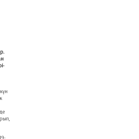
р.
ан
і-
күн
к
лде
рып,
19-