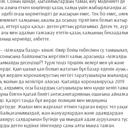
лі. Соның ішінде, қытайлықтардың тамақ жеу мәдениеті де
ы азығы еткен көшпенді қазақ халқы үшін жыбырлағанды ас
әдебі оғаш көрінетіндігі де жасырын емес. Тек біз емес, әле
емлекет халқының ажалы да осынау тірлігінен болып жатыр
қа, иттері қара қасқа» деген ұлттың ұрпағымыз. Десек те, аур
ін, ағы мен адалын талғажау ететін қазақ халқының бекзадал
аныш кернейді, әлбетте.
«Ылғалды базар» кінәлі. Өмір бойы төбесінен су тамшылап,
 сонысына байланысты жергілікті халық арасында «Ылғалды
лмайды десеңізші?! Түрлі теңіз тіршілік иелері мен үй және
рде. Қып-қызыл қан болып жататын бұл базар еденін ауық-
 бұл жерден коронавирустың негізгі таратушылары жыланда
 майын да кезіктіре аласыз. Қытайда коронавирусқа 2019
, алдымен, осы базардың сатушылары мен күнде келіп тама
ұны білген Қытай билігі антисанитарияның ошағына айналғ
ді. Қазіргі таңда бұл жерде полиция мен медицина
гізуде. Жылан мен жарғанат етінен тараған вирус тез уақы
н. Байқағанымыздай, жан-жануарлардан және адамдардан
навирус салдарынан бүгінде үш мыңдай адам ауруханаға түс
ды деген күдікке ілінгендер саны алты мыңға таяған.