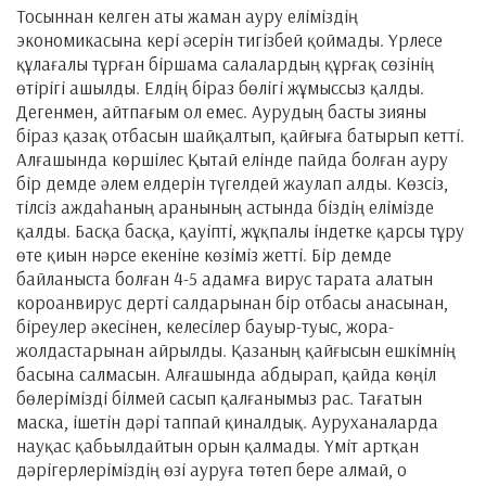
Тосыннан келген аты жаман ауру еліміздің
экономикасына кері әсерін тигізбей қоймады. Үрлесе
құлағалы тұрған біршама салалардың құрғақ сөзінің
өтірігі ашылды. Елдің біраз бөлігі жұмыссыз қалды.
Дегенмен, айтпағым ол емес. Аурудың басты зияны
біраз қазақ отбасын шайқалтып, қайғыға батырып кетті.
Алғашында көршілес Қытай елінде пайда болған ауру
бір демде әлем елдерін түгелдей жаулап алды. Көзсіз,
тілсіз аждаһаның аранының астында біздің елімізде
қалды. Басқа басқа, қауіпті, жұқпалы індетке қарсы тұру
өте қиын нәрсе екеніне көзіміз жетті. Бір демде
байланыста болған 4-5 адамға вирус тарата алатын
короанвирус дерті салдарынан бір отбасы анасынан,
біреулер әкесінен, келесілер бауыр-туыс, жора-
жолдастарынан айрылды. Қазаның қайғысын ешкімнің
басына салмасын. Алғашында абдырап, қайда көңіл
бөлерімізді білмей сасып қалғанымыз рас. Тағатын
маска, ішетін дәрі таппай қиналдық. Ауруханаларда
науқас қабьылдайтын орын қалмады. Үміт артқан
дәрігерлеріміздің өзі ауруға төтеп бере алмай, о