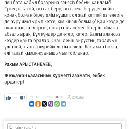
пен бата қабыл боларына сенесіз бе? Әй, қайдам?!
Ертең осы той, осы ас беру, осы шеке беруден кейін
қонақ болған біреу өлім құшып, ол жай кетпей өзгелерге
де ауру жұқтырып кетсе, кім кінәлі болмақ? Қай кезде де
оқиғаның салдарын, оның соңы немен бітерін ойлаған
абзалыырақ. Бұл күндер де өтер, кетер. Баяғы алаңсыз
кездер қайта оралар. Оған дейін вирустың таралуын
үдетпей, тыныш жүрейік дегім келеді. Бас аман болса,
әлі талай қызық-қуанышымыз тойланар.
Рахым АРЫСТАНБАЕВ,
Жезқазған қаласының Құрметті азаматы, еңбек
ардагері
—
20.01.2021
12:55
741
Редактор