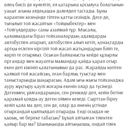
өлең-бисіз де күнелтіп, ел қатарына қосылуға болатынын
уақыт ағыны әлдеқашан дәлелдеп тастады. Бұны
карантин кезеңінде тіптен қатты сезіндік. Десе де,
тығылып той жасайтын «Тойшыбектер» мен
«Тойгүлдердің» саны азаймай тұр. Мысалы,
қаламыздағы біраз тойханалардың адамдарды
автобуспен апарып, автобуспен алып кетіп, қонақтарды
артқы есіктен кіргізіп той жасап жатқандарын біліп те,
көріп те отырмыз. Осыған байланысты кейде құзырлы
органдар мен жауапты мамандар қайда қарап отыр
екен деп кіжініп қалатынымыз да рас. Жарайды көптен
қалмай той жасайсың, оған барлық туыстар мен
таныстарыңды шақырасың. Адам ығы-жығы тойханаджа
ауру жұқтыру қаупі жоғары екенін олар да түсінеді.
Дегенмен, ұялғандарынан, сен ренжиді деп, кейін бетіне
қарамай қояды-ау деген оймен келеді. Сырттан біреу
келіп қала ма деп, сен де, олар да иненің үстінде
отырғандай қылпылдап отырады. Енді осыдан не
қызық, не береке табасың? Бұлай айтылған тілектен
қайыр бар ма? Шыныңызды айтыңызшы, ондай тілек