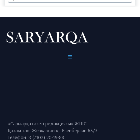
«Сарыарқа газеті редакциясы» ЖШС
Қазақстан, Жезқазған қ., Есенберлин 63/3
Телефон: 8 (7102) 20-19-88