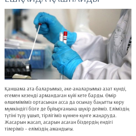
Қаншама ата-баларымыз, әке-аналарымыз азат күнді,
егемен кезеңді армандаған күйі кете барды. Өмір
өлшеміміміз ортасынан асса да осынау бақытты көру
мүмкіндігі бізге де бұйырғанына шүкір дейміз. Еліміздің
түтіні түзу ұшып, тірлігіміз күннен-күнге жаңаруда.
Жасарын жасап, асарын асаған біздердің ендігі
тілеріміз – еліміздің амандығы.