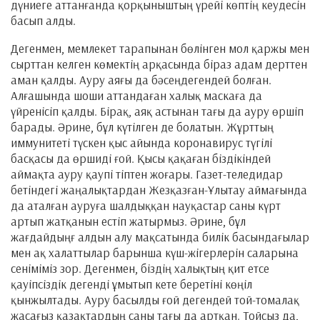
дүниеге аттанғанда қорқыныштың үрейі көптің кеудесін
басып алды.
Дегенмен, мемлекет тарапынан бөлінген мол қаржы мен
сырттан келген көмектің арқасында біраз адам дерттен
аман қалды. Ауру аяғы да бәсеңдегендей болған.
Алғашында шоши аттандаған халық маскаға да
үйренісіп қалды. Бірақ, аяқ астынан тағы да ауру өршіп
барады. Әрине, бұл күтілген де болатын. Жұрттың
иммунитеті түскен қыс айында коронавирус түгілі
басқасы да өршиді ғой. Қысы қақаған біздікіндей
аймақта ауру қаупі тіптен жоғары. Газет-теледидар
бетіндегі жаңалықтардан Жезқазған-Ұлытау аймағында
да аталған ауруға шалдыққан науқастар саны күрт
артып жатқанын естіп жатырмыз. Әрине, бұл
жағдайдыңғ алдын алу мақсатында билік басындағылар
мен ақ халаттылар барынша күш-жігерлерін саларына
сеніміміз зор. Дегенмен, біздің халықтың қит етсе
қауіпсіздік дегенді ұмытып кете беретіні көңіл
қынжылтады. Ауру басылды ғой дегендей той-томалақ
жасағыз қазақтардың саны тағы да артқан. Тойсыз да,