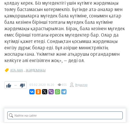
қолдау керек. Біз мүгедектігі үшін күтімге жәрдемақы
төлеу бастамасын көтермекпіз. Бүгінде ата-аналар мен
қамқоршыларға мүгедек бала күтіміне, сонымен қатар
бала кезінен бірінші топтағы мүгедек бала күтіміне
жәрдемақы қарастырылған. Бірақ, бала кезінен мүгедек
емес бірінші топтағы ересек мүгедектер бар. Олар да
күтімді қажет етеді. Сондықтан қосымша жәрдемақы
енгізу дұрыс болар еді. Бұл әзірше министрліктің
жоспары ғана. Үкіметке және атқарушы органдармен
келісуге әлі енгізілген жоқ», — деді ол.
АТА-АНА
,
ЖӘРДЕМАҚЫ
—
03.02.2020
16:20
855
Редактор