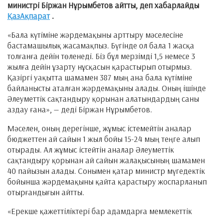
министрі Біржан Нұрымбетов айтты, деп хабарлайды
ҚазАқпарат
.
«Бала күтіміне жәрдемақыны арттыру мәселесіне
бастамашылық жасамақпыз. Бүгінде ол бала 1 жасқа
толғанға дейін төленеді. Біз бұл мерзімді 1,5 немесе 3
жылға дейін ұзарту нұсқасын қарастырып отырмыз.
Қазіргі уақытта шамамен 387 мың ана бала күтіміне
байланысты аталған жәрдемақыны алады. Оның ішінде
Әлеуметтік сақтандыру қорынан алатындардың саны
аздау ғана», — деді Біржан Нұрымбетов.
Мәселен, оның дерегінше, жұмыс істемейтін аналар
бюджеттен ай сайын 1 жыл бойы 15-24 мың теңге алып
отырады. Ал жұмыс істейтін аналар Әлеуметтік
сақтандыру қорынан ай сайын жалақысының шамамен
40 пайызын алады. Сонымен қатар министр мүгедектік
бойынша жәрдемақыны қайта қарастыру жоспарланып
отырғандығын айтты.
«Ерекше қажеттіліктері бар адамдарға мемлекеттік