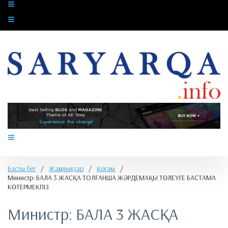
Басты бет
/
Жаңалықтар
/
Қоғам
/
​Министр: БАЛА 3 ЖАСҚА ТОЛҒАНША ЖӘРДЕМАҚЫ ТӨЛЕУГЕ БАСТАМА
КӨТЕРМЕКПІЗ
​Министр: БАЛА 3 ЖАСҚА