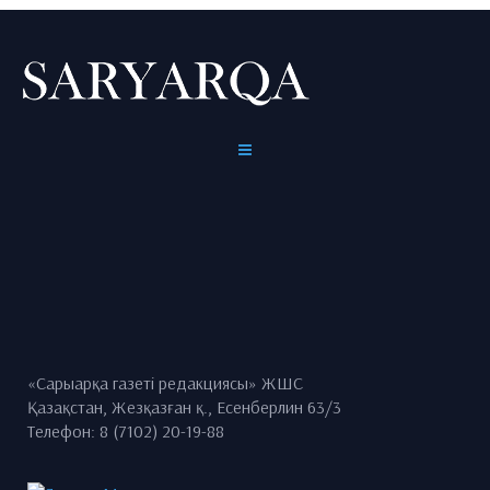
«Сарыарқа газеті редакциясы» ЖШС
Қазақстан, Жезқазған қ., Есенберлин 63/3
Телефон: 8 (7102) 20-19-88