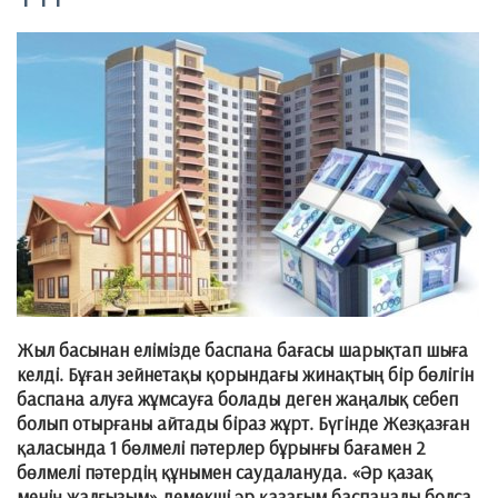
Жыл басынан елімізде баспана бағасы шарықтап шыға
келді. Бұған зейнетақы қорындағы жинақтың бір бөлігін
баспана алуға жұмсауға болады деген жаңалық себеп
болып отырғаны айтады біраз жұрт. Бүгінде Жезқазған
қаласында 1 бөлмелі пәтерлер бұрынғы бағамен 2
бөлмелі пәтердің құнымен саудалануда. «Әр қазақ
менің жалғызым» демекші әр қазағым баспаналы болса