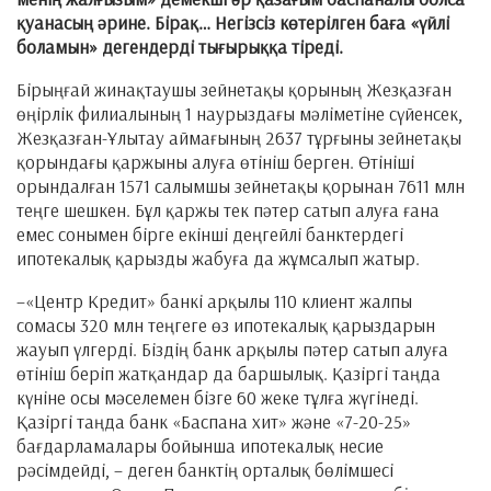
қуанасың әрине. Бірақ… Негізсіз көтерілген баға «үйлі
боламын» дегендерді тығырыққа тіреді.
Бірыңғай жинақтаушы зейнетақы қорының Жезқазған
өңірлік филиалының 1 наурыздағы мәліметіне сүйенсек,
Жезқазған-Ұлытау аймағының 2637 тұрғыны зейнетақы
қорындағы қаржыны алуға өтініш берген. Өтініші
орындалған 1571 салымшы зейнетақы қорынан 7611 млн
теңге шешкен. Бұл қаржы тек пәтер сатып алуға ғана
емес сонымен бірге екінші деңгейлі банктердегі
ипотекалық қарызды жабуға да жұмсалып жатыр.
–«Центр Кредит» банкі арқылы 110 клиент жалпы
сомасы 320 млн теңгеге өз ипотекалық қарыздарын
жауып үлгерді. Біздің банк арқылы пәтер сатып алуға
өтініш беріп жатқандар да баршылық. Қазіргі таңда
күніне осы мәселемен бізге 60 жеке тұлға жүгінеді.
Қазіргі таңда банк «Баспана хит» және «7-20-25»
бағдарламалары бойынша ипотекалық несие
рәсімдейді, – деген банктің орталық бөлімшесі