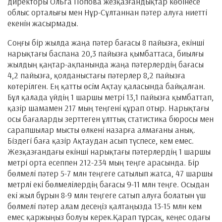
директоры Ольга Попова жезқазғандықтар көбінесе
облыс орталығы мен Нұр-Сұлтаннан пәтер алуға ниетті
екенін жасырмады.
Соңғы бір жылда жаңа пәтер бағасы 8 пайызға, екінші
нарықтағы баспана 20,3 пайызға қымбаттаса, биылғы
жылдың қаңтар-ақпанында жаңа пәтерлердің бағасы
4,2 пайызға, қолданыстағы пәтерлер 8,2 пайызға
көтерілген. Ең қатты өсім Ақтау қаласында байқалған.
Бұл қалада үйдің 1 шаршы метрі 13,1 пайызға қымбаттап,
қазір шамамен 217 мың теңгені құрап отыр. Нарықтағы
осы бағаларды зерттеген ұлттық статистика бюросы мен
сарапшылар мысты өлкені назарға алмағаны анық.
Біздегі баға қазір Ақтаудан асып түспесе, кем емес.
Жезқазғандағы екінші нарықтағы пәтерлердің 1 шаршы
метрі орта есеппен 212-234 мың теңге арасында. Бір
бөлмелі пәтер 5-7 млн теңгеге сатылып жатса, 47 шаршы
метрлі екі бөлмелілердің бағасы 9-11 млн теңге. Осыдан
екі жыл бұрын 8-9 млн теңгеге сатып алуға болатын үш
бөлмелі пәтер алам десеңіз қалтаңызда 13-15 млн кем
емес қаржыңыз болуы керек.Қарап тұрсақ, кеңес одағы