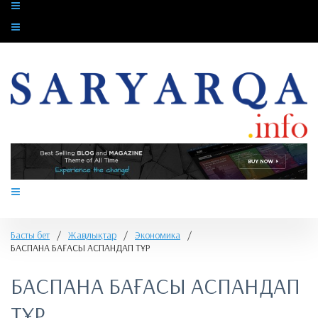
Басты бет
/
Жаңалықтар
/
Экономика
/
​БАСПАНА БАҒАСЫ АСПАНДАП ТҰР
​БАСПАНА БАҒАСЫ АСПАНДАП
ТҰР