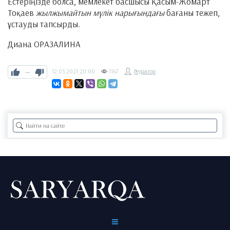
Естеріңізде болса, мемлекет басшысы Қасым-Жомарт
Тоқаев
жылжымайтын мүлік нарығындағы
бағаны тежеп,
ұстауды тапсырды.
Диана ОРАЗАЛИНА
—
12.03.2021
20:00
1167
Редактор