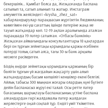
бекершілік… Қымбат болса да, Жезқазғанда баспана
сатылып та, сатып алынып та жатыр. Инстаграм
әлеуметтік желісіндегі «krysha_zhez_sat»
хабарландырулар парақшасын жүргізетін Людмиланың
көмегімен екі-үш сағаттың ішінде пәтеріне жаңа ие
тауып жатқандар көп. 12-19 ақпан аралығында аталған
парақшада 19 пәтер сатылған. «Отбасы банкінің»
Жезқазған аймағындағы консультанттары 18 қаңтардан
бері он тұрғын зейнетақы қорындағы қаржы есебінен
пәтерді толық сатып алса, тағы 30-ы банк арқылы
несиеге рәсімдеген.
Біздің өңірде зейнетақы қорындағы қаржының бір
бөлігін тұрғын үй жағдайын жақсарту үшін алып
жатқандардың басым көпшілігі кеншілер екені белгілі.
Айлық табысы 300 мыңнан жоғары олардың күні бүгінге
дейін баспанасыз жүруі екі талай. Осы ретте пәтер
бағасының шарықтауы баспанасының үстіне баспана
алғандардан гөрі жалдамалы пәтер жалдаған
жерлестерге оңай соқпай тұр. Ендігі үміт Үкіметтен.