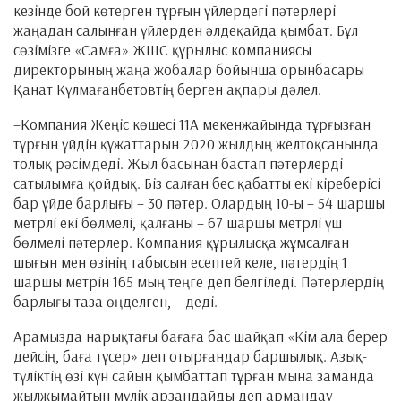
кезінде бой көтерген тұрғын үйлердегі пәтерлері
жаңадан салынған үйлерден әлдеқайда қымбат. Бұл
сөзімізге «Самға» ЖШС құрылыс компаниясы
директорының жаңа жобалар бойынша орынбасары
Қанат Күлмағанбетовтің берген ақпары дәлел.
–Компания Жеңіс көшесі 11А мекенжайында тұрғызған
тұрғын үйдін құжаттарын 2020 жылдың желтоқсанында
толық рәсімдеді. Жыл басынан бастап пәтерлерді
сатылымға қойдық. Біз салған бес қабатты екі кіреберісі
бар үйде барлығы – 30 пәтер. Олардың 10-ы – 54 шаршы
метрлі екі бөлмелі, қалғаны – 67 шаршы метрлі үш
бөлмелі пәтерлер. Компания құрылысқа жұмсалған
шығын мен өзінің табысын есептей келе, пәтердің 1
шаршы метрін 165 мың теңге деп белгіледі. Пәтерлердің
барлығы таза өңделген, – деді.
Арамызда нарықтағы бағаға бас шайқап «Кім ала берер
дейсің, баға түсер» деп отырғандар баршылық. Азық-
түліктің өзі күн сайын қымбаттап тұрған мына заманда
жылжымайтын мүлік арзандайды деп армандау