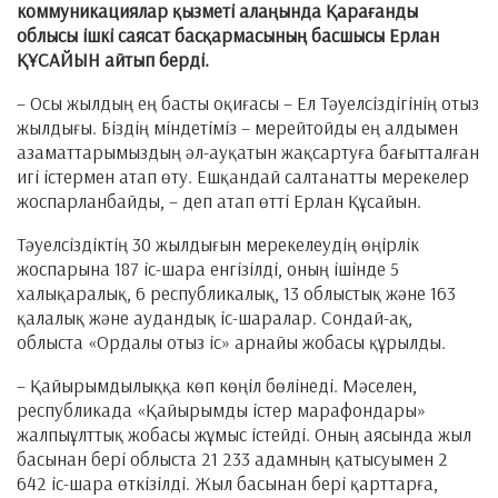
коммуникациялар қызметі алаңында Қарағанды
облысы ішкі саясат басқармасының басшысы Ерлан
ҚҰСАЙЫН айтып берді.
– Осы жылдың ең басты оқиғасы – Ел Тәуелсіздігінің отыз
жылдығы. Біздің міндетіміз – мерейтойды ең алдымен
азаматтарымыздың әл-ауқатын жақсартуға бағытталған
игі істермен атап өту. Ешқандай салтанатты мерекелер
жоспарланбайды, – деп атап өтті Ерлан Құсайын.
Тәуелсіздіктің 30 жылдығын мерекелеудің өңірлік
жоспарына 187 іс-шара енгізілді, оның ішінде 5
халықаралық, 6 республикалық, 13 облыстық және 163
қалалық және аудандық іс-шаралар. Сондай-ақ,
облыста «Ордалы отыз іс» арнайы жобасы құрылды.
– Қайырымдылыққа көп көңіл бөлінеді. Мәселен,
республикада «Қайырымды істер марафондары»
жалпыұлттық жобасы жұмыс істейді. Оның аясында жыл
басынан бері облыста 21 233 адамның қатысуымен 2
642 іс-шара өткізілді. Жыл басынан бері қарттарға,