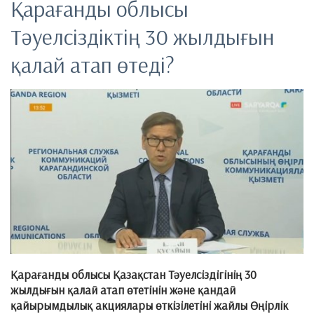
Қарағанды облысы
Тәуелсіздіктің 30 жылдығын
қалай атап өтеді?
Қарағанды облысы Қазақстан Тәуелсіздігінің 30
жылдығын қалай атап өтетінін және қандай
қайырымдылық акциялары өткізілетіні жайлы Өңірлік