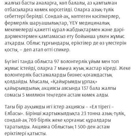
жалғыз басты аналарға, көп балалы, аз қамтылған
отбасыларға көмек көрсетілді. Оларға азық-түлік
себеттері берілді. Сондай-ақ, көптеген кәсіпкерлер,
фермерлік шаруашылықтар, ҮЕҰ медициналық
мекемелерді қажетті құрал-жабдықтармен және дәрі-
дәрмектермен қамтамасыз ету бойынша үлкен жұмыс
атқарды. Облыс тұрғындары, еріктілер де өз үлестерін
қосты, – деп атап өтті спикер.
Бүгінгі таңда облыста 97 волонтерлік ұйым мен топ
жұмыс істейді, оларға 7 мыңға жуық жастар кіреді. Жеке
волонтерлік бастамаларды бизнес-қоғамдастық
қолдайды. Мысалы, «Қайырымды ұрпақ»
қайырымдылық акциясы аясында 137 бала жалпы
сомасы 5 миллион теңгеден астам көмек алды.
Тағы бір ауқымды игі істер акциясы – «Ел тірегі –
Елбасы». Бірінші жартыжылдықта 23 тонна азық-түлік,
сондай-ақ 769 бірлік жеке қорғаныс құралдары
таратылды. Акцияға Облыстың 1 500-ден астам
еріктілері қатысты.