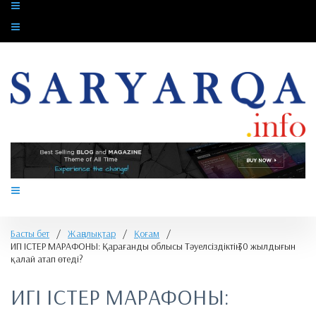
Басты бет
/
Жаңалықтар
/
Қоғам
/
​ИГІ ІСТЕР МАРАФОНЫ: Қарағанды облысы Тәуелсіздіктің 30 жылдығын
қалай атап өтеді?
​ИГІ ІСТЕР МАРАФОНЫ: