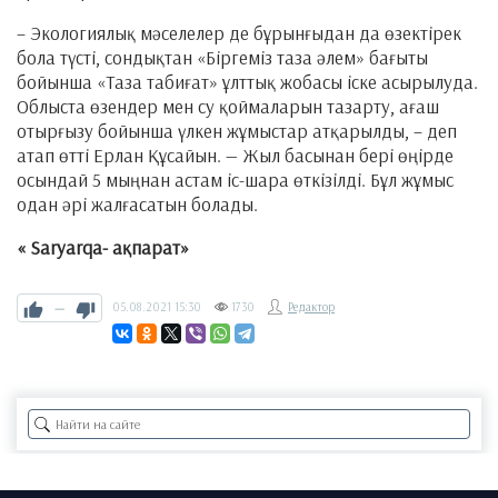
– Экологиялық мәселелер де бұрынғыдан да өзектірек
бола түсті, сондықтан «Біргеміз таза әлем» бағыты
бойынша «Таза табиғат» ұлттық жобасы іске асырылуда.
Облыста өзендер мен су қоймаларын тазарту, ағаш
отырғызу бойынша үлкен жұмыстар атқарылды, – деп
атап өтті Ерлан Құсайын. — Жыл басынан бері өңірде
осындай 5 мыңнан астам іс-шара өткізілді. Бұл жұмыс
одан әрі жалғасатын болады.
«
Saryarqa-
ақпарат»
—
05.08.2021
15:30
1730
Редактор