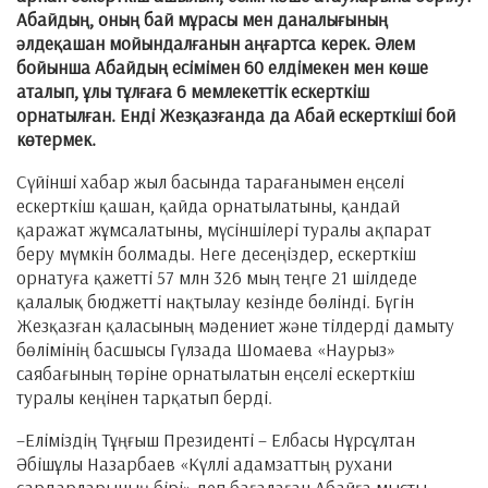
Абайдың, оның бай мұрасы мен даналығының
әлдеқашан мойындалғанын аңғартса керек. Әлем
бойынша Абайдың есімімен 60 елдімекен мен көше
аталып, ұлы тұлғаға 6 мемлекеттік ескерткіш
орнатылған.
Енді
Жезқазғанда да Абай ескерткіші бой
көтермек.
Сүйінші хабар жыл басында тарағанымен еңселі
ескерткіш қашан, қайда орнатылатыны, қандай
қаражат жұмсалатыны, мүсіншілері туралы ақпарат
беру мүмкін болмады. Неге десеңіздер, ескерткіш
орнатуға қажетті 57 млн 326 мың теңге 21 шілдеде
қалалық бюджетті нақтылау кезінде бөлінді. Бүгін
Жезқазған қаласының мәдениет және тілдерді дамыту
бөлімінің басшысы Гүлзада Шомаева «Наурыз»
саябағының төріне орнатылатын еңселі ескерткіш
туралы кеңінен тарқатып берді.
–Еліміздің Тұңғыш Президенті – Елбасы Нұрсұлтан
Әбішұлы Назарбаев «Күллі адамзаттың рухани
сардарларының бірі» деп бағалаған Абайға мысты