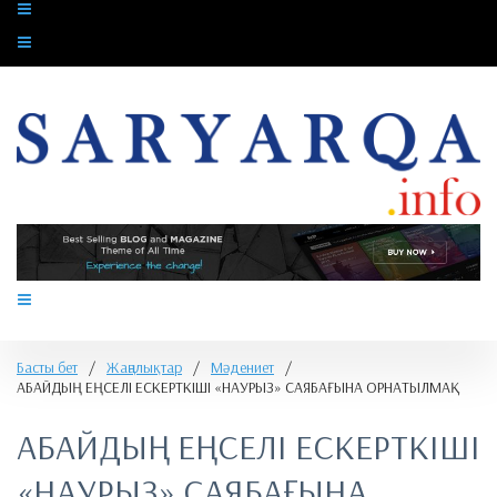
Басты бет
/
Жаңалықтар
/
Мәдениет
/
​АБАЙДЫҢ ЕҢСЕЛІ ЕСКЕРТКІШІ «НАУРЫЗ» САЯБАҒЫНА ОРНАТЫЛМАҚ
​АБАЙДЫҢ ЕҢСЕЛІ ЕСКЕРТКІШІ
«НАУРЫЗ» САЯБАҒЫНА