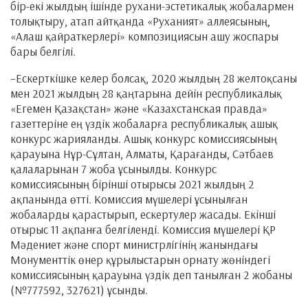
бір-екі жылдың ішінде рухани-эстетикалық жобалармен
толықтыру, атап айтқанда «Руханият» аллеясының,
«Алаш қайраткерлері» композициясын ашу жоспары
бары белгілі.
–Ескерткішке келер болсақ, 2020 жылдың 28 желтоқсаны
мен 2021 жылдың 28 қаңтарына дейін республикалық
«Егемен Қазақстан» және «Казахстанская правда»
газеттеріне ең үздік жобаларға республикалық ашық
конкурс жарияланды. Ашық конкурс комиссиясының
қарауына Нұр-Сұлтан, Алматы, Қарағанды, Сәтбаев
қалаларынан 7 жоба ұсынылды. Конкурс
комиссиясының бірінші отырысы 2021 жылдың 2
ақпанында өтті. Комиссия мүшелері ұсынылған
жобаларды қарастырып, ескертулер жасады. Екінші
отырыс 11 ақпанға белгіленді. Комиссия мүшелері ҚР
Мәдениет және спорт министрлігінің жанындағы
Монументтік өнер құрылыстарын орнату жөніндегі
комиссиясының қарауына үздік деп танылған 2 жобаны
(№777592, 327621) ұсынды.