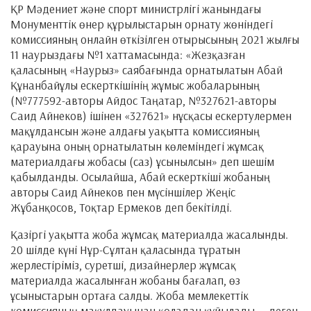
ҚР Мәдениет және спорт министрлігі жанындағы
Монументтік өнер құрылыстарын орнату жөніндегі
комиссияның онлайн өткізілген отырысының 2021 жылғы
11 наурыздағы №1 хаттамасында: «Жезқазған
қаласының «Наурыз» саябағында орнатылатын Абай
Құнанбайұлы ескерткішінің жұмыс жобаларының
(№777592-авторы Айдос Таңатар, №327621-авторы
Саид Айнеков) ішінен «327621» нұсқасы ескертулермен
мақұлдансын және алдағы уақытта комиссияның
қарауына оның орнатылатын көлеміндегі жұмсақ
материалдағы жобасы (саз) ұсынылсын» деп шешім
қабылданды. Осылайша, Абай ескерткіші жобаның
авторы Саид Айнеков пен мүсіншілер Жеңіс
Жұбанқосов, Тоқтар Ермеков деп бекітілді.
Қазіргі уақытта жоба жұмсақ материалда жасалынды.
20 шілде күні Нұр-Сұлтан қаласында тұратын
жерлестіріміз, суретші, дизайнерлер жұмсақ
материалда жасалынған жобаны бағалап, өз
ұсыныстарын ортаға салды. Жоба мемлекеттік
комиссияның мақұлдауынан қоладан құйылады, – деген