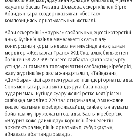
жауапты басшы Гүлзада Шомаева ескерткішпен бірге
Абайдың қара сөздері жазылған «бес тас»
композициясы орнатылатынын жеткізді.
Абай ескерткіші «Наурыз» саябағының еңсесі көтеретіні
анық. Бүгіннің өзінде мемелекеттік сатып алу
конкурсының қорытындысы нәтижесінде анықталған
мердігер «ЖезказганТранс» ЖШСқалалық бюджеттен
бөлінген 58 282 399 теңгеге саябақта қайта жаңғырту
үстінде. 31 тамызда тапсырылатын саябақтың кіреберісі,
жаяу жүргіншілер жолы жаңартылып, «Тайқазан»,
«Домбыра» кіші архитектуралық пішіндері орнатылады.
Сонымен қатар, жарықтандыруға баса назар
аударылмақ. Бүгінде суару желісі ретке келтірілген
саябаққа мердігер 220 тал отырғызады, Аманжолов
көшесі жағынан кіреберіс жасайды, саябақтың аумағы
бойынша жүгіру жолағын салады. Басты кіреберіске
«Наурыз көже дайындау» көрінісін бейнелейтін
архитектуралық пішін орнатылып, субұрқақтың
айналасы абаттандырылады.