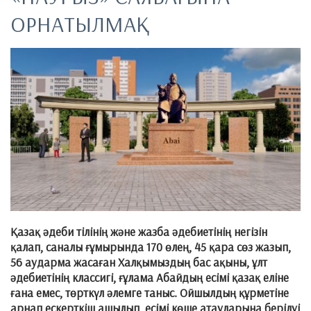
ОРНАТЫЛМАҚ
Қазақ әдеби тілінің және жазба әдебиетінің негізін
қалап, саналы ғұмырында 170 өлең, 45 қара сөз жазып,
56 аударма жасаған Халқымыздың бас ақыны, ұлт
әдебиетінің классигі, ғұлама Абайдың есімі қазақ еліне
ғана емес, төрткүл әлемге таныс. Ойшылдың құрметіне
арнап ескерткіш ашылып, есімі көше атауларына берілуі