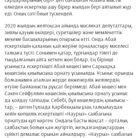
өлкеден ескерткіш ашу бірер жылдан бері айтылып жүр
еді. Оның сәті биыл түскендей.
2020 жылдың желтоқсан айында мәслихат депутаттары,
зиялы қауым өкілдері, суретшілер және мемлекеттік
мекеме басшыларының отырысы өтті. Онда Абай
ескерткішін қаланың қай жеріне орналастыру мәселесі
талқыға түсті. Сонымен қатар, тұрғындар тілегі де
тыңдалғанын айта кеткен жөн болар. Ең бірінші
ұсыныста ескерткішті Абай көшесі мен Сарыарқа
көшесінің қиылысына орнату ұсынылды. Ұсыныс орынды
болғанымен аталған жерде инженерлік желілердің
өтуіне байланысты рұқсат берілмеді. Абай көшесі мен
Сәкен Сейфуллин көшесінің қиылысына орнату ұсыныс
да қолдау таппады. Себебі, бұл көшелердің қиылысы –
тар, – деген Гүлзада Кәрібекқызы ұзақ талқылаудан
кейін көпшілік ескерткішті «Наурыз» саябағына
орнатуды құп көрген. Ондағы басты мақсат – орталық
саябақтың бойын қан жүгіртіп, жезқазғандықтардың
сүйікті демалыс орынан айналдыру. «Наурыз» саябағын