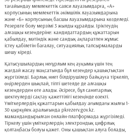
тағайындау мемлекеттік саяси лауазымдарға, «А»
корпусының мемлекеттік әкімшілік лауазымдарына
және «Б» корпусының басшы лауазымдарына көзделеді.
Резервте болу мерзімі 3 жылды құрайды. Іріктеудің
алғашқы кезеңдеріне: кандидаттардың құжаттарын
қабылдау, мәтіндік және сандық ақпаратпен жұмыс
істеу қабілетін бағалау, ситуациялық тапсырмаларды
шешу кіреді.
Қатысушылардың неғұрлым кең ауқымы үшін тең
жағдай жасау мақсатында бұл кезеңдер қашықтықтан
жүргізіледі. Барлық ниет білдірушілер байқауға тіркеліп,
өңірлерден шықпай, тіпті шетелде де алғашқы
кезеңдерден өте алады. Әсіресе, бұл санитарлық
шектеулерді сақтау қажеттілігі кезеңінде өзекті.
Үміткерлердің құжаттарын қабылдау ағымдағы жылғы 1-
30 қыркүйек аралығында pkrezerv.gov.kz.
мамандандырылған онлайн-платформада жүргізіледі.
Тіркелу үшін үміткерлердің электрондық цифрлық
қолтаңбасы болуы қажет. Оны қашықтан алуға болады,