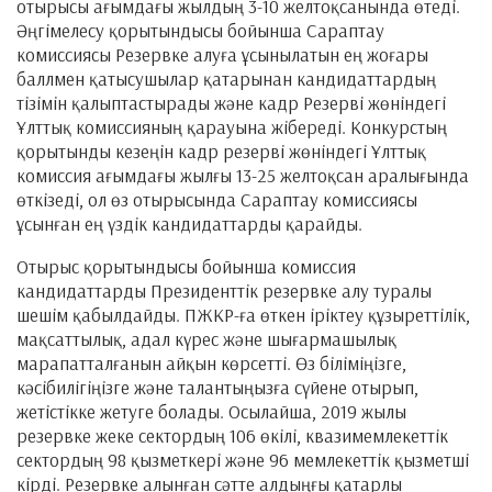
отырысы ағымдағы жылдың 3-10 желтоқсанында өтеді.
Әңгімелесу қорытындысы бойынша Сараптау
комиссиясы Резервке алуға ұсынылатын ең жоғары
баллмен қатысушылар қатарынан кандидаттардың
тізімін қалыптастырады және кадр Резерві жөніндегі
Ұлттық комиссияның қарауына жібереді. Конкурстың
қорытынды кезеңін кадр резерві жөніндегі Ұлттық
комиссия ағымдағы жылғы 13-25 желтоқсан аралығында
өткізеді, ол өз отырысында Сараптау комиссиясы
ұсынған ең үздік кандидаттарды қарайды.
Отырыс қорытындысы бойынша комиссия
кандидаттарды Президенттік резервке алу туралы
шешім қабылдайды. ПЖКР-ға өткен іріктеу құзыреттілік,
мақсаттылық, адал күрес және шығармашылық
марапатталғанын айқын көрсетті. Өз біліміңізге,
кәсібилігіңізге және талантыңызға сүйене отырып,
жетістікке жетуге болады. Осылайша, 2019 жылы
резервке жеке сектордың 106 өкілі, квазимемлекеттік
сектордың 98 қызметкері және 96 мемлекеттік қызметші
кірді. Резервке алынған сәтте алдыңғы қатарлы