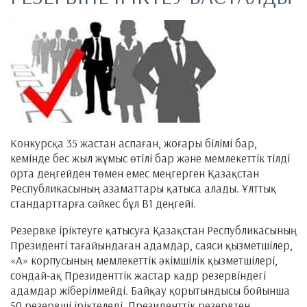
Конкурсқа 35 жастан аспаған, жоғары білімі бар,
кемінде бес жыл жұмыс өтілі бар және мемлекеттік тілді
орта деңгейден төмен емес меңгерген Қазақстан
Республикасының азаматтары қатыса алады. Ұлттық
стандарттарға сәйкес бұл В1 деңгейі.
Резервке іріктеуге қатысуға Қазақстан Республикасының
Президенті тағайындаған адамдар, саяси қызметшілер,
«А» корпусының мемлекеттік әкімшілік қызметшілері,
сондай-ақ Президенттік жастар кадр резервіндегі
адамдар жіберілмейді. Байқау қорытындысы бойынша
50 резервші іріктеледі. Президенттік резервтен