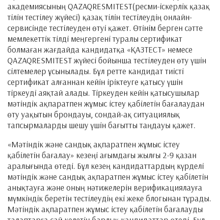
академиясының QAZAQRESMITEST(ресми-іскерлік қазақ
тілін тестілеу жүйесі) қазақ тілін тестілеудің онлайн-
сервисінде тестілеуден өтуі қажет. Өтінім берген сәтте
мемлекеттік тілді меңгергені туралы сертификат
болмаған жағдайда кандидатқа «ҚАЗТЕСТ» немесе
QAZAQRESMITEST жүйесі бойынша тестілеуден өту үшін
сілтемелер ұсынылады. Бұл ретте кандидат тиісті
сертификат алғаннан кейін іріктеуге қатысу үшін
тіркеуді аяқтай алады. Тіркеуден кейін қатысушылар
мәтіндік ақпаратпен жұмыс істеу қабілетін бағалаудан
өту уақытын брондауы, сондай-ақ ситуациялық
тапсырмаларды шешу үшін бағытты таңдауы қажет.
«Мәтіндік және сандық ақпаратпен жұмыс істеу
қабілетін бағалау» кезеңі ағымдағы жылғы 2-9 қазан
аралығында өтеді. Бұл кезең кандидаттардың күрделі
мәтіндік және сандық ақпаратпен жұмыс істеу қабілетін
анықтауға және оның нәтижелерін верификациялауға
мүмкіндік беретін тестілеудің екі жеке блогынан тұрады.
Мәтіндік ақпаратпен жұмыс істеу қабілетін бағалауды
талаптарға сай келетін барлық кандидаттар өтеді. Бұл