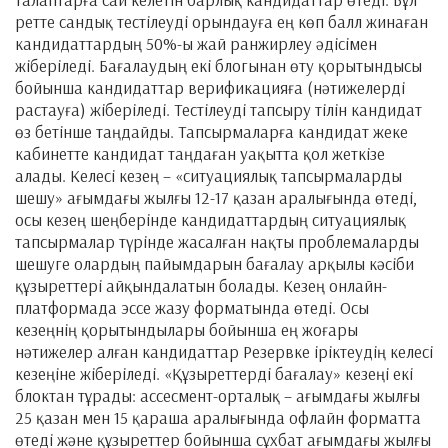
ретте сандық тестілеуді орындауға ең көп балл жинаған
кандидаттардың 50%-ы жай ранжирлеу әдісімен
жіберіледі. Бағалаудың екі блогынан өту қорытындысы
бойынша кандидаттар верификацияға (нәтижелерді
растауға) жіберіледі. Тестілеуді тапсыру тілін кандидат
өз бетінше таңдайды. Тапсырмаларға кандидат жеке
кабинетте кандидат таңдаған уақытта қол жеткізе
алады. Келесі кезең – «ситуациялық тапсырмаларды
шешу» ағымдағы жылғы 12-17 қазан аралығында өтеді,
осы кезең шеңберінде кандидаттардың ситуациялық
тапсырмалар түрінде жасалған нақты проблемаларды
шешуге олардың пайымдарын бағалау арқылы кәсіби
құзыреттері айқындалатын болады. Кезең онлайн-
платформада эссе жазу форматында өтеді. Осы
кезеңнің қорытындылары бойынша ең жоғары
нәтижелер алған кандидаттар Резервке іріктеудің келесі
кезеңіне жіберіледі. «Құзыреттерді бағалау» кезеңі екі
блоктан тұрады: ассесмент-орталық – ағымдағы жылғы
25 қазан мен 15 қараша аралығында офлайн форматта
өтеді және құзыреттер бойынша сұхбат ағымдағы жылғы