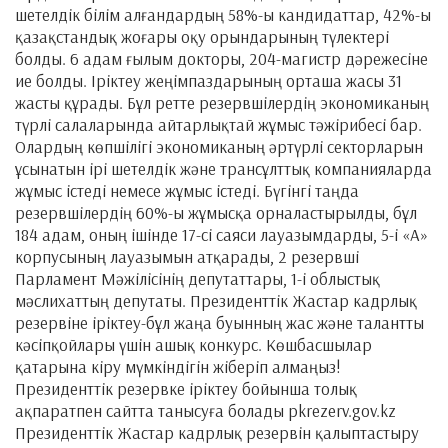
шетелдік білім алғандардың 58%-ы кандидаттар, 42%-ы
қазақстандық жоғары оқу орындарының түлектері
болды. 6 адам ғылым докторы, 204-магистр дәрежесіне
ие болды. Іріктеу жеңімпаздарының орташа жасы 31
жасты құрады. Бұл ретте резервшілердің экономиканың
түрлі салаларында айтарлықтай жұмыс тәжірибесі бар.
Олардың көпшілігі экономиканың әртүрлі секторларын
ұсынатын ірі шетелдік және трансұлттық компанияларда
жұмыс істеді немесе жұмыс істеді. Бүгінгі таңда
резервшілердің 60%-ы жұмысқа орналастырылды, бұл
184 адам, оның ішінде 17-сі саяси лауазымдарды, 5-і «А»
корпусының лауазымын атқарады, 2 резервші
Парламент Мәжілісінің депутаттары, 1-і облыстық
мәслихаттың депутаты. Президенттік Жастар кадрлық
резервіне іріктеу-бұл жаңа буынның жас және талантты
кәсіпқойлары үшін ашық конкурс. Көшбасшылар
қатарына кіру мүмкіндігін жіберіп алмаңыз!
Президенттік резервке іріктеу бойынша толық
ақпаратпен сайтта танысуға болады pkrezerv.gov.kz
Президенттік Жастар кадрлық резервін қалыптастыру