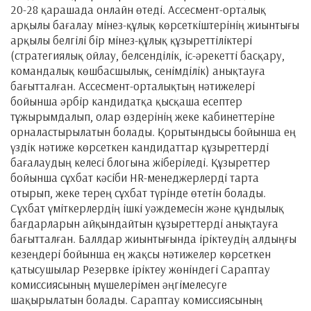
20-28 қарашада онлайн өтеді. Ассесмент-орталық
арқылы бағалау мінез-құлық көрсеткіштерінің жиынтығы
арқылы белгілі бір мінез-құлық құзыреттіліктері
(стратегиялық ойлау, белсенділік, іс-әрекетті басқару,
командалық көшбасшылық, сенімділік) анықтауға
бағытталған. Ассесмент-орталықтың нәтижелері
бойынша әрбір кандидатқа қысқаша есептер
тұжырымдалып, олар өздерінің жеке кабинеттеріне
орналастырылатын болады. Қорытындысы бойынша ең
үздік нәтиже көрсеткен кандидаттар құзыреттерді
бағалаудың келесі блогына жіберіледі. Құзыреттер
бойынша сұхбат кәсіби HR-менеджерлерді тарта
отырып, жеке терең сұхбат түрінде өтетін болады.
Сұхбат үміткерлердің ішкі уәждемесін және құндылық
бағдарларын айқындайтын құзыреттерді анықтауға
бағытталған. Баллдар жиынтығында іріктеудің алдыңғы
кезеңдері бойынша ең жақсы нәтижелер көрсеткен
қатысушылар Резервке іріктеу жөніндегі Сараптау
комиссиясының мүшелерімен әңгімелесуге
шақырылатын болады. Сараптау комиссиясының