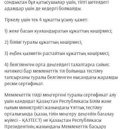
сондықтан бұл қатысушылар үшін, тіпті шетелдегі
адамдар үшін де кедергі болмайды.
Тіркелу үшін тек 4 құжатты ұсыну қажет:
1) жеке басын куәландыратын құжаттың көшірмесі;
2) білімі туралы құжаттың көшірмесі;
3) еңбек қызметін растайтын құжаттың көшірмесі;
4) белгіленген орта деңгейдегі талаптарға сәйкес
нәтижесі бар мемлекеттік тіл бойынша тестілеу
тапсырғаны туралы белгіленген нысандағы жарамды
ресми сертификат.
Мемлекеттік тілді меңгергені туралы сертификат алу
үшін кандидат Қазақстан Республикасы Білім және
ғылым министрлігі жанындағы Ұлттық тестілеу
орталығында (қазақ тілін меңгеру деңгейін бағалау
жүйесі – ҚАЗТЕСТ) не Қазақстан Республикасы
Президентінің жанындағы Мемлекеттік басқару