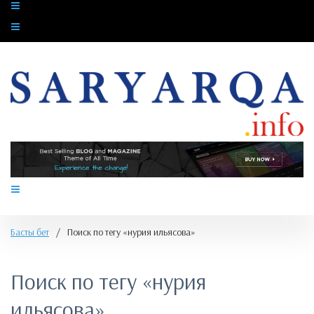
Басты бет
/
Поиск по тегу «нурия ильясова»
Поиск по тегу «нурия
ильясова»