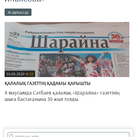
Жаңалықтар
04.06.2020
16:52
​ҚАЛАЛЫҚ ГАЗЕТТІҢ ҚАДАМЫ ҚАРЫШТЫ
4 маусымда Сәтбаев қалалық «Шарайна» газетінің
шыға бастағанына 30 жыл толды.
—