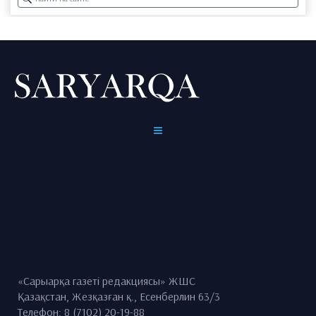
«Сарыарқа газеті редакциясы» ЖШС
Қазақстан, Жезқазған қ., Есенберлин 63/3
Телефон: 8 (7102) 20-19-88