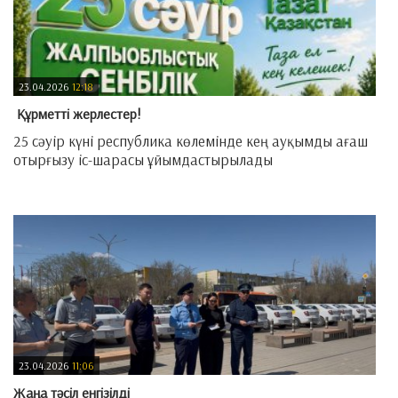
23.04.2026
12:18
​ Құрметті жерлестер!
25 сәуір күні республика көлемінде кең ауқымды ағаш
отырғызу іс-шарасы ұйымдастырылады
—
23.04.2026
11:06
Жаңа тәсіл енгізілді