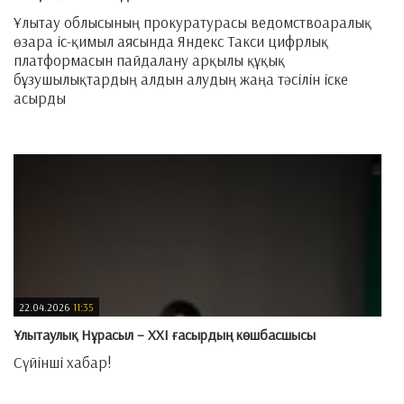
Ұлытау облысының прокуратурасы ведомствоаралық
өзара іс-қимыл аясында Яндекс Такси цифрлық
платформасын пайдалану арқылы құқық
бұзушылықтардың алдын алудың жаңа тәсілін іске
асырды
—
22.04.2026
11:35
Ұлытаулық Нұрасыл – XXI ғасырдың көшбасшысы
Сүйінші хабар!
—