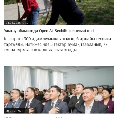
04.05.2026
10:32
Ұлытау облысында Open Air Senbilik фестивалі өтті
Іс-шараға 300 адам жұмылдырылып, 6 арнайы техника
тартылды. Нәтижесінде 5 гектар аумақ тазаланып, 77
тонна тұрмыстық қалдық шығарылды
—
30.04.2026
19:11