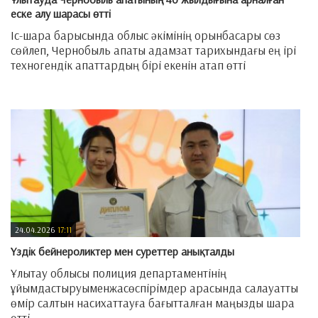
еске алу шарасы өтті
Іс-шара барысында облыс әкімінің орынбасары сөз
сөйлеп, Чернобыль апаты адамзат тарихындағы ең ірі
техногендік апаттардың бірі екенін атап өтті
—
24.04.2026
17:11
Үздік бейнероликтер мен суреттер анықталды
Ұлытау облысы полиция департаментінің
ұйымдастыруыменжасөспірімдер арасында салауатты
өмір салтын насихаттауға бағытталған маңызды шара
өтті