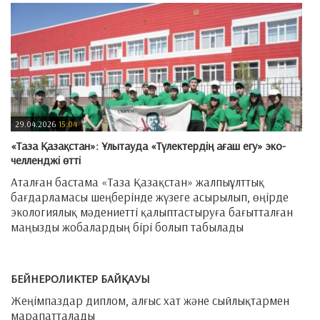
29.04.2026
15:04
«Таза Қазақстан»: Ұлытауда «Түлектердің ағаш егу» эко-
челленджі өтті
Аталған бастама «Таза Қазақстан» жалпыұлттық
бағдарламасы шеңберінде жүзеге асырылып, өңірде
экологиялық мәдениетті қалыптастыруға бағытталған
маңызды жобалардың бірі болып табылады
—
БЕЙНЕРОЛИКТЕР БАЙҚАУЫ
Жеңімпаздар диплом, алғыс хат және сыйлықтармен
марапатталады