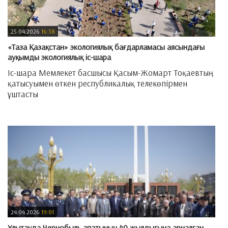
25.04.2026
16:38
«Таза Қазақстан» экологиялық бағдарламасы аясындағы
ауқымды экологиялық іс-шара
Іс-шара Мемлекет басшысы Қасым-Жомарт Тоқаевтың
қатысуымен өткен республикалық телекөпірмен
ұштасты
—
24.04.2026
19:01
Ұлытауда Чернобыль апатының 40 жылдығына арналған