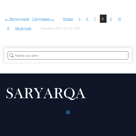
← Предыдущая
Следующая →
Первая
5
6
7
8
9
10
11
Последняя
Показаны 106-120 из 1238