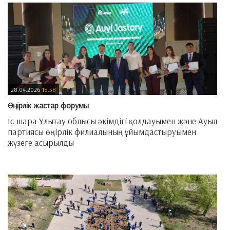
28.04.2026
18:58
Өңірлік жастар форумы
Іс-шара Ұлытау облысы әкімдігі қолдауымен және Ауыл
партиясы өңірлік филиалының ұйымдастыруымен
жүзеге асырылды
—