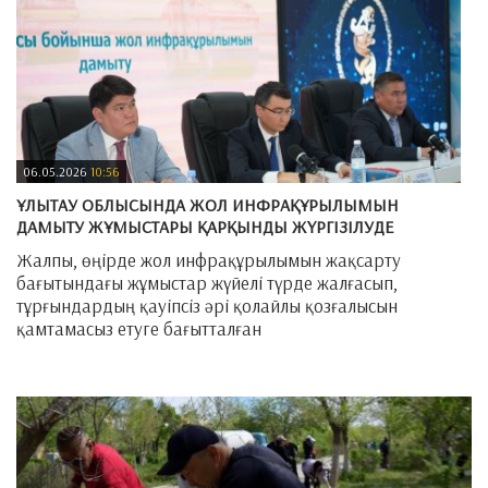
06.05.2026
10:56
ҰЛЫТАУ ОБЛЫСЫНДА ЖОЛ ИНФРАҚҰРЫЛЫМЫН
ДАМЫТУ ЖҰМЫСТАРЫ ҚАРҚЫНДЫ ЖҮРГІЗІЛУДЕ
Жалпы, өңірде жол инфрақұрылымын жақсарту
бағытындағы жұмыстар жүйелі түрде жалғасып,
тұрғындардың қауіпсіз әрі қолайлы қозғалысын
қамтамасыз етуге бағытталған
—