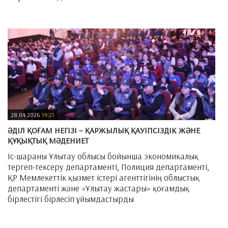
—
28.04.2026
19:21
ӘДІЛ ҚОҒАМ НЕГІЗІ – ҚАРЖЫЛЫҚ ҚАУІПСІЗДІК ЖӘНЕ
ҚҰҚЫҚТЫҚ МӘДЕНИЕТ
Іс-шараны Ұлытау облысы бойынша экономикалық
тергеп-тексеру департаменті, Полиция департаменті,
ҚР Мемлекеттік қызмет істері агенттігінің облыстық
департаменті және «Ұлытау жастары» қоғамдық
бірлестігі бірлесіп ұйымдастырды
—