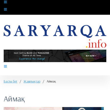
Басты бет
/
Жаңалықтар
/
Аймақ
Аймақ