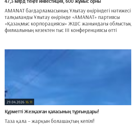
47,3 млрд теңге инвестиция, 600 жұмыс орны
AMANAT бағдарламасының Ұлытау өңіріндегі нәтижесі
талқыланды Ұлытау өңірінде «AMANAT» партиясы
«Қазақмыс корпорациясы» ЖШС жанындағы облыстық
филиалының кезектен тыс III конференциясы өтті
—
29.04.2026
16:11
Құрметті Жезқазған қаласының тұрғындары!
Таза қала – жарқын болашақтың кепілі!​
—