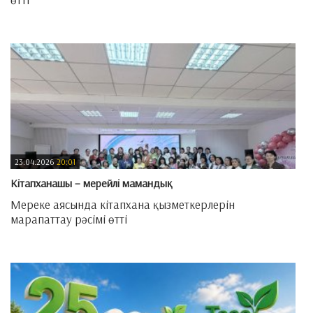
—
23.04.2026
20:01
Кітапханашы – мерейлі мамандық
Мереке аясында кітапхана қызметкерлерін
марапаттау рәсімі өтті
—